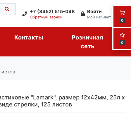
+7 (3452) 515-048
Войти
Обратный звонок
Мой кабинет
0
Контакты
Розничная
0
сеть
 листов
стиковые "Lamark", размер 12x42мм, 25л х
виде стрелки, 125 листов