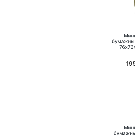
Мин
бумажный
76x76
желт
195
Мин
бумажны