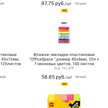
97.75 руб.
/шт
руб.
115 руб.
15%
стиковые
Флажки-закладки пластиковые
р 45х12мм,
"OfficeSpace ",размер 45х8мм, 20л х
, 125листов
7 неоновых цветов, 140 листов
Код:
150_306
58.65 руб.
/шт
 руб.
69 руб.
15%