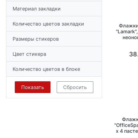
Материал закладки
Количество цветов закладки
Флажки
"Lamark"
неоно
Размеры стикеров
38
Цвет стикера
Количество цветов в блоке
Флажк
"OfficeSp
х 4 паст