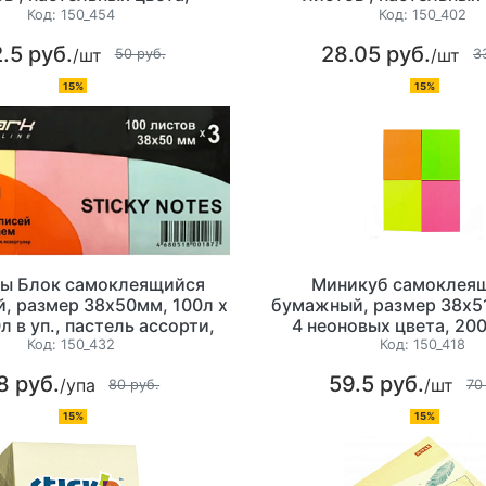
 Stick`n (цвета ассорти)
ассорти)
Код:
150_454
Код:
150_402
.5 руб.
28.05 руб.
/шт
/шт
50 руб.
3
15%
15%
ы Блок самоклеящийся
Миникуб самоклея
, размер 38х50мм, 100л х
бумажный, размер 38х51
л в уп., пастель ассорти,
4 неоновых цвета, 20
Lamark
(цвета ассорти
Код:
150_432
Код:
150_418
8 руб.
59.5 руб.
/упа
/шт
80 руб.
70
15%
15%