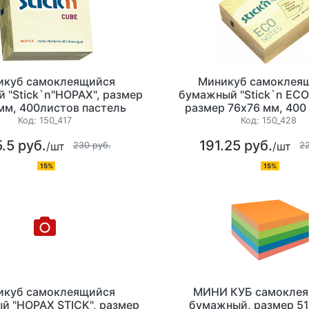
икуб самоклеящийся
Миникуб самоклея
 "Stick`n"HOPAX", размер
бумажный "Stick`n ECO
мм, 400листов пастель
размер 76х76 мм, 400
ый, плотность 70г/м2
пастель, плотность 60
Код:
150_417
Код:
150_428
ассорти
.5 руб.
191.25 руб.
/шт
/шт
230 руб.
2
15%
15%
икуб самоклеящийся
МИНИ КУБ самокле
й "HOPAX STICK", размер
бумажный, размер 5