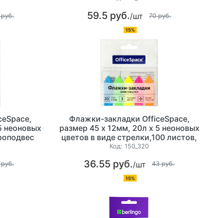
59.5 руб.
/шт
 руб.
70 руб.
15%
ceSpace,
Флажки-закладки OfficeSpace,
 5 неоновых
размер 45 х 12мм, 20л х 5 неоновых
вроподвес
цветов в виде стрелки,100 листов,
европодвес
Код:
150_320
36.55 руб.
/шт
 руб.
43 руб.
15%