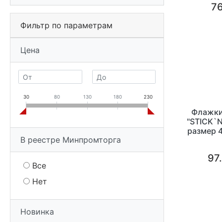
76
Фильтр по параметрам
Цена
30
80
130
180
230
Флажки
"STICK`N
размер 4
В реестре Минпромторга
97
Все
Нет
Новинка