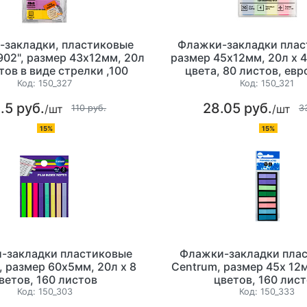
-закладки, пластиковые
Флажки-закладки плас
1902", размер 43x12мм, 20л
размер 45х12мм, 20л х 
етов в виде стрелки ,100
цвета, 80 листов, ев
листов
Код:
150_327
Код:
150_321
.5 руб.
28.05 руб.
/шт
/шт
110 руб.
3
15%
15%
-закладки пластиковые
Флажки-закладки пла
, размер 60х5мм, 20л х 8
Centrum, размер 45х 12м
ветов, 160 листов
цветов, 160 лис
Код:
150_303
Код:
150_333