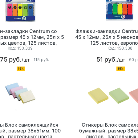
и-закладки Centrum со
Флажки-закладки Centru
 размер 45 х 12мм, 25л х 5
45 х 12мм, 25л х 5 неоно
ых цветов, 125 листов,
125 листов, европ
европодвес
Код:
150_339
Код:
150_338
.75 руб.
51 руб.
/шт
/шт
115 руб.
60 р
15%
15%
ы Блок самоклеящийся
Стикеры Блок самокл
й, размер 38х51мм, 100
бумажный, размер 38х
в , пастельных цвета,
листов , пастельных