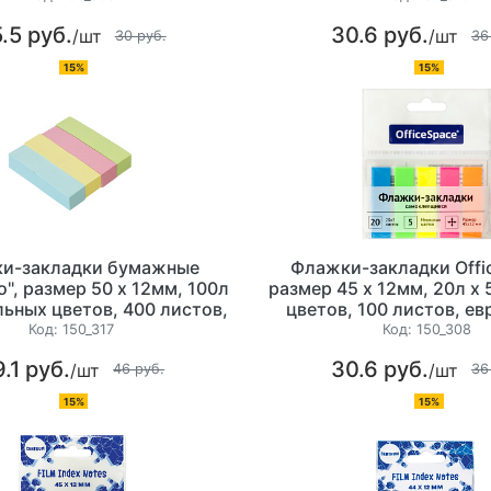
.5 руб.
30.6 руб.
/шт
/шт
30 руб.
36
15%
15%
и-закладки бумажные
Флажки-закладки Offi
io", размер 50 х 12мм, 100л
размер 45 х 12мм, 20л х
льных цветов, 400 листов,
цветов, 100 листов, е
европодвес
Код:
150_317
Код:
150_308
.1 руб.
30.6 руб.
/шт
/шт
46 руб.
36
15%
15%