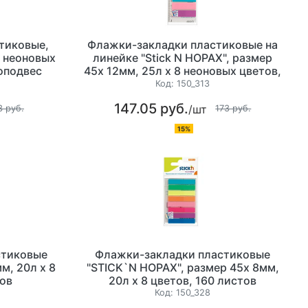
тиковые,
Флажки-закладки пластиковые на
4 неоновых
линейке "Stick N HOPAX", размер
роподвес
45х 12мм, 25л х 8 неоновых цветов,
200 листов, европодвес
Код:
150_313
147.05 руб.
/шт
3 руб.
173 руб.
15%
стиковые
Флажки-закладки пластиковые
м, 20л х 8
"STICK`N HOPAX", размер 45х 8мм,
тов
20л х 8 цветов, 160 листов
Код:
150_328