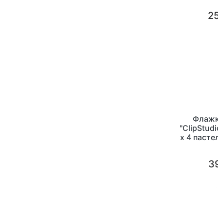
25
Флажк
"ClipStud
х 4 пасте
39