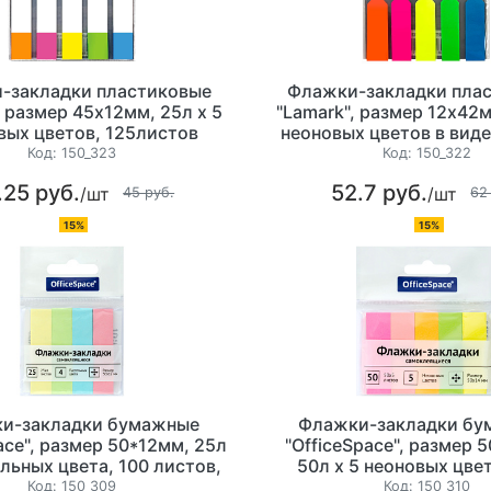
-закладки пластиковые
Флажки-закладки пла
, размер 45х12мм, 25л х 5
"Lamark", размер 12x42м
вых цветов, 125листов
неоновых цветов в виде
125 листов
Код:
150_323
Код:
150_322
.25 руб.
52.7 руб.
/шт
/шт
45 руб.
62
15%
15%
и-закладки бумажные
Флажки-закладки бу
ace", размер 50*12мм, 25л
"OfficeSpace", размер 5
ельных цвета, 100 листов,
50л х 5 неоновых цве
европодвес
листов, европод
Код:
150_309
Код:
150_310