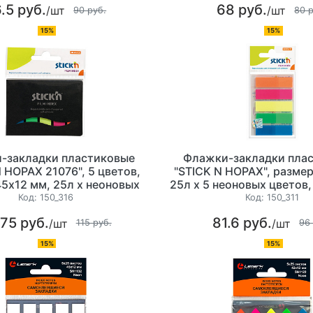
.5 руб.
68 руб.
/шт
/шт
90 руб.
80 
15%
15%
-закладки пластиковые
Флажки-закладки пла
 HOPAX 21076", 5 цветов,
"STICK N HOPAX", разме
5х12 мм, 25л х неоновых
25л х 5 неоновых цветов
цвета, 100 листов
Код:
150_316
Код:
150_311
.75 руб.
81.6 руб.
/шт
/шт
115 руб.
96
15%
15%