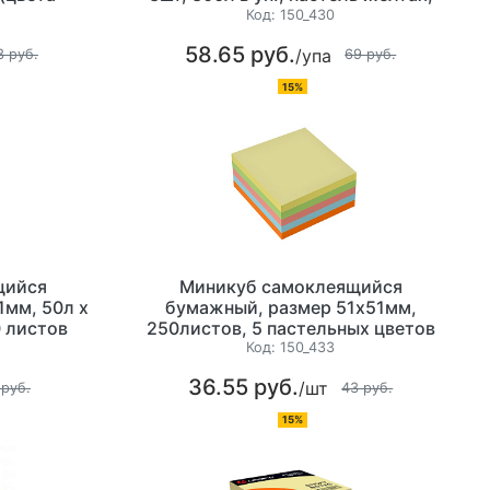
Lamark
Код:
150_430
58.65 руб.
/упа
3 руб.
69 руб.
15%
щийся
Миникуб самоклеящийся
мм, 50л х
бумажный, размер 51х51мм,
0 листов
250листов, 5 пастельных цветов
)
Код:
150_433
36.55 руб.
/шт
 руб.
43 руб.
15%