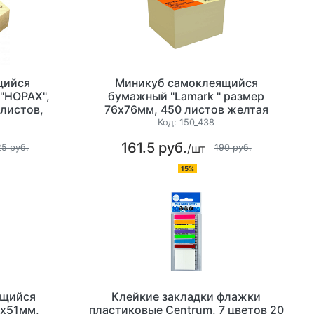
щийся
Миникуб самоклеящийся
"HOPAX",
бумажный "Lamark " размер
 листов,
76x76мм, 450 листов желтая
 гр/м2,
пастель
Код:
150_438
161.5 руб.
/шт
25 руб.
190 руб.
15%
ящийся
Клейкие закладки флажки
1х51мм,
пластиковые Centrum, 7 цветов 20