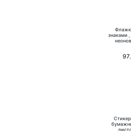
Флажк
знаками ,
неонов
97
Стикер
бумажны
листо