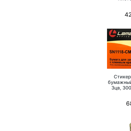
ассорти,
42
Стикер
бумажный
3цв, 300
6