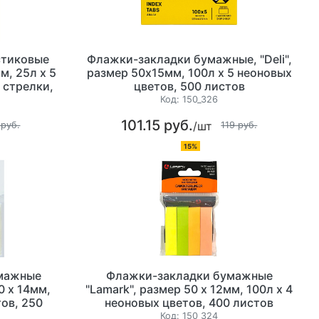
стиковые
Флажки-закладки бумажные, "Deli",
м, 25л х 5
размер 50х15мм, 100л х 5 неоновых
 стрелки,
цветов, 500 листов
Код:
150_326
101.15 руб.
/шт
 руб.
119 руб.
15%
мажные
Флажки-закладки бумажные
0 х 14мм,
"Lamark", размер 50 х 12мм, 100л х 4
тов, 250
неоновых цветов, 400 листов
вес
Код:
150_324