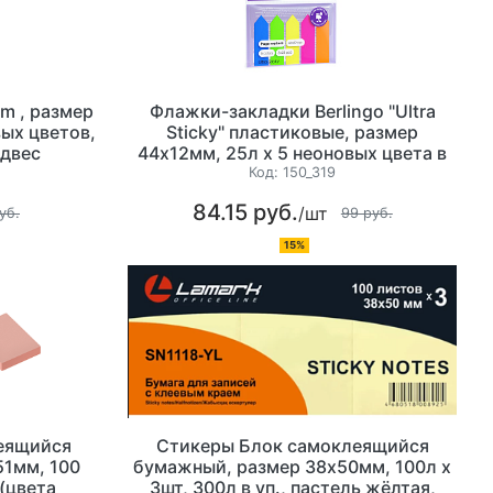
m , размер
Флажки-закладки Berlingo "Ultra
вых цветов,
Sticky" пластиковые, размер
одвес
44х12мм, 25л х 5 неоновых цвета в
форме стрелки, 125 листов,
Код:
150_319
европодвес
84.15 руб.
/шт
уб.
99 руб.
15%
еящийся
Стикеры Блок самоклеящийся
51мм, 100
бумажный, размер 38х50мм, 100л х
 (цвета
3шт, 300л в уп., пастель жёлтая,