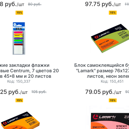
8 руб.
97.75 руб.
/шт
/шт
80 руб.
11
15%
15%
кие закладки флажки
Блок самоклеящийся 
вые Centrum, 7 цветов 20
"Lamark" размер 76х12
в 45*8 мм и 20 листов
листов, неон зел
белого цвета(бумажные).
Код:
150_337
Код:
150_451
25 руб.
79.05 руб.
/шт
/шт
105 руб.
9
15%
15%