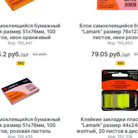
амоклеящийся бумажный
Блок самоклеящийся 
k размер 51х76мм, 100
"Lamark" размер 76х12
тов, неон оранжевый
листов, неон роз
Код:
150_447
Код:
150_453
.2 руб.
79.05 руб.
/шт
/шт
52 руб.
9
15%
15%
амоклеящийся бумажный
Клейкие закладки пла
k размер 51х76мм, 100
"Lamark" размер 44х24
тов, розовая пастель
желтый, 20 листов в дис
сложения
Код:
150_435
Код:
150_318