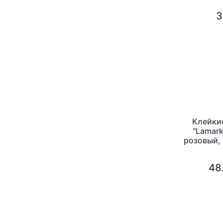
3
Клейки
"Lamark
розовый, 
48