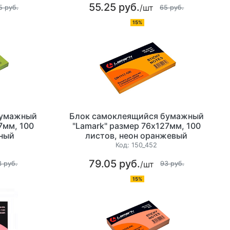
55.25 руб.
/шт
5 руб.
65 руб.
15%
бумажный
Блок самоклеящийся бумажный
7мм, 100
"Lamark" размер 76х127мм, 100
еный
листов, неон оранжевый
Код:
150_452
79.05 руб.
/шт
3 руб.
93 руб.
15%