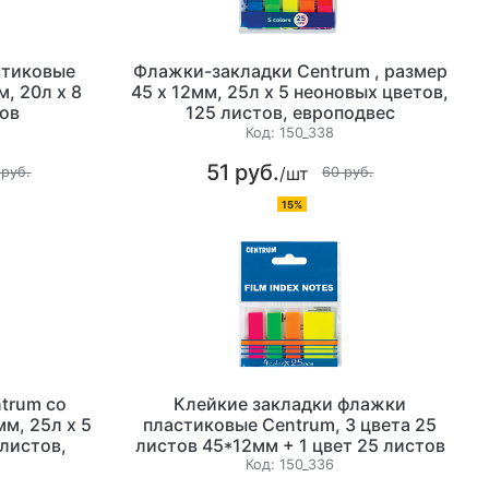
стиковые
Флажки-закладки Centrum , размер
, 20л х 8
45 х 12мм, 25л х 5 неоновых цветов,
тов
125 листов, европодвес
Код:
150_338
51 руб.
/шт
 руб.
60 руб.
15%
trum со
Клейкие закладки флажки
мм, 25л х 5
пластиковые Centrum, 3 цвета 25
 листов,
листов 45*12мм + 1 цвет 25 листов
45*25мм
Код:
150_336