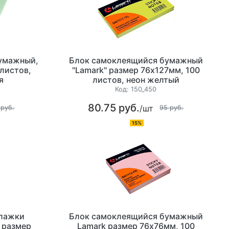
умажный,
Блок самоклеящийся бумажный
 листов,
"Lamark" размер 76х127мм, 100
я
листов, неон желтый
Код:
150_450
80.75 руб.
/шт
 руб.
95 руб.
15%
флажки
Блок самоклеящийся бумажный
 размер
Lamark размер 76х76мм, 100