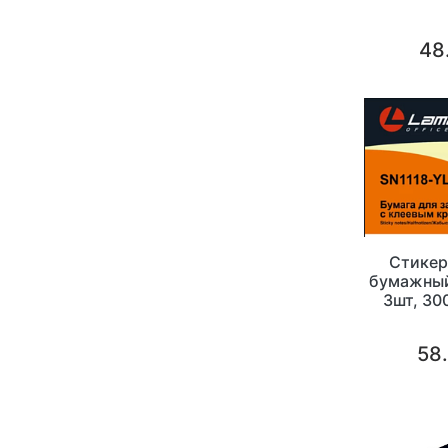
48
Стикер
бумажный
3шт, 30
58.