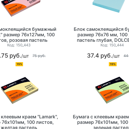
амоклеящийся бумажный
Блок самоклеящийся б
k" размер 76х127мм, 100
размер 76х76 мм, 100
тов, розовая пастель
пастель глубая, DOL
Код:
150_443
Код:
150_444
.75 руб.
37.4 руб.
/шт
/шт
75 руб.
44
15%
15%
 клеевым краем "Lamark",
Бумага с клеевым краем
 76х101мм, 100 листов,
размер 76х101мм, 100
желтая пастель
зеленая пастел