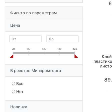
6
Фильтр по параметрам
Цена
30
80
130
180
230
Клей
пластико
листо
В реестре Минпромторга
45*45мм 
89.
Все
Нет
Новинка