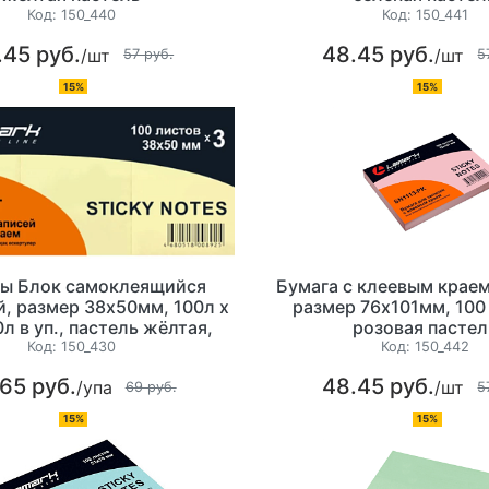
Код:
150_440
Код:
150_441
.45 руб.
48.45 руб.
/шт
/шт
57 руб.
5
15%
15%
ы Блок самоклеящийся
Бумага с клеевым краем
, размер 38х50мм, 100л х
размер 76х101мм, 100
0л в уп., пастель жёлтая,
розовая пастел
Lamark
Код:
150_430
Код:
150_442
65 руб.
48.45 руб.
/упа
/шт
69 руб.
5
15%
15%