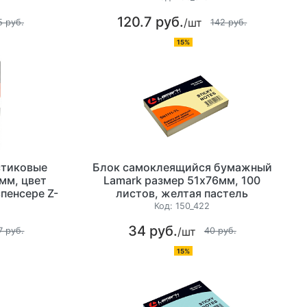
120.7 руб.
/шт
5 руб.
142 руб.
15%
стиковые
Блок самоклеящийся бумажный
мм, цвет
Lamark размер 51х76мм, 100
спенсере Z-
листов, желтая пастель
Код:
150_422
34 руб.
/шт
7 руб.
40 руб.
15%