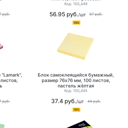
Код:
150_449
56.95 руб.
/шт
7 руб.
67 руб.
15%
 "Lamark",
Блок самоклеящийся бумажный,
 листов,
размер 76х76 мм, 100 листов,
ь
пастель жёлтая
Код:
150_445
37.4 руб.
/шт
7 руб.
44 руб.
15%