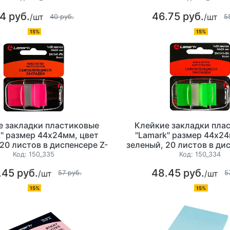
4 руб.
46.75 руб.
/шт
/шт
40 руб.
5
15%
15%
е закладки пластиковые
Клейкие закладки пла
" размер 44х24мм, цвет
"Lamark" размер 44х24
20 листов в диспенсере Z-
зеленый, 20 листов в ди
сложения
сложения
Код:
150_335
Код:
150_334
.45 руб.
48.45 руб.
/шт
/шт
57 руб.
5
15%
15%