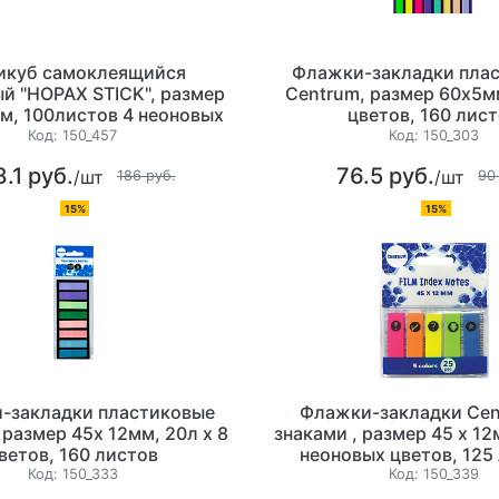
икуб самоклеящийся
Флажки-закладки пла
й "HOPAX STICK", размер
Centrum, размер 60х5мм
м, 100листов 4 неоновых
цветов, 160 лис
цвета
Код:
150_457
Код:
150_303
8.1 руб.
76.5 руб.
/шт
/шт
186 руб.
90
15%
15%
-закладки пластиковые
Флажки-закладки Cen
 размер 45х 12мм, 20л х 8
знаками , размер 45 х 12
ветов, 160 листов
неоновых цветов, 125
европодвес
Код:
150_333
Код:
150_339