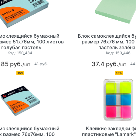
амоклеящийся бумажный
Блок самоклеящийся б
змер 51х76мм, 100 листов
размер 76х76 мм, 100
, голубая пастель
пастель зелёна
Код:
150_434
Код:
150_446
.85 руб.
37.4 руб.
/шт
/шт
41 руб.
44
15%
15%
амоклеящийся бумажный
Клейкие закладки 
k размер 76х76мм, 100
пластиковые "Lamark"