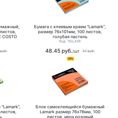
умажный,
Бумага с клеевым краем "Lamark",
 листов,
размер 76х101мм, 100 листов,
CE COSTO
голубая пастель
Код:
150_439
48.45 руб.
/шт
 руб.
57 руб.
15%
 "Lamark",
Блок самоклеящийся бумажный
 листов,
Lamark размер 76х76мм, 100
ь
листов, неон розовый