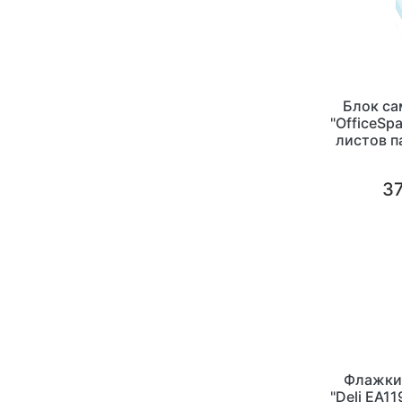
Блок с
"OfficeSp
листов п
37
Флажки
"Deli EA1