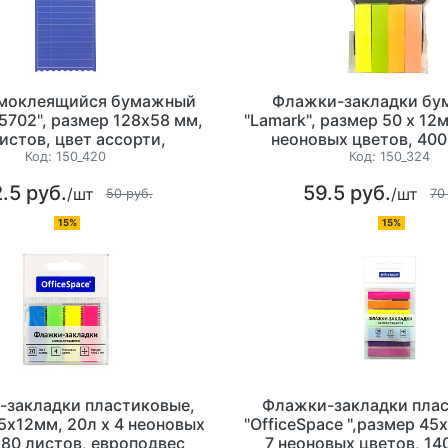
амоклеящийся бумажный
Флажки-закладки бу
55702", размер 128х58 мм,
"Lamark", размер 50 х 12м
истов, цвет ассорти,
неоновых цветов, 400
европодвес
Код:
150_420
Код:
150_324
.5 руб.
59.5 руб.
/шт
/шт
50 руб.
70
15%
15%
-закладки пластиковые,
Флажки-закладки пла
5х12мм, 20л х 4 неоновых
"OfficeSpace ",размер 45
 80 листов, европодвес
7 неоновых цветов, 14