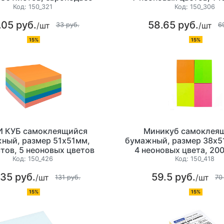
Код:
150_321
Код:
150_306
.05 руб.
58.65 руб.
/шт
/шт
33 руб.
6
15%
15%
 КУБ самоклеящийся
Миникуб самоклея
ный, размер 51х51мм,
бумажный, размер 38х51
тов, 5 неоновых цветов
4 неоновых цвета, 20
(цвета ассорти
Код:
150_426
Код:
150_418
.35 руб.
59.5 руб.
/шт
/шт
131 руб.
70
15%
15%