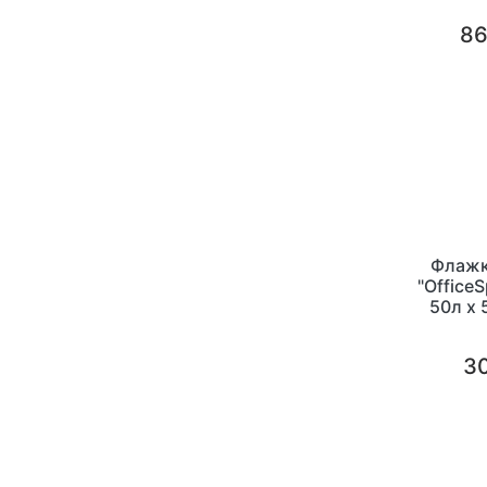
86
Флажк
"Office
50л х 
л
30