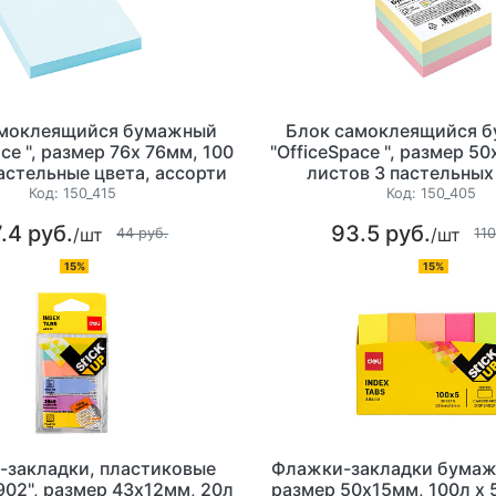
амоклеящийся бумажный
Блок самоклеящийся 
ace ", размер 76х 76мм, 100
"OfficeSpace ", размер 5
астельные цвета, ассорти
листов 3 пастельных
ассорти
Код:
150_415
Код:
150_405
.4 руб.
93.5 руб.
/шт
/шт
44 руб.
110
15%
15%
-закладки, пластиковые
Флажки-закладки бумажны
1902", размер 43x12мм, 20л
размер 50х15мм, 100л х 