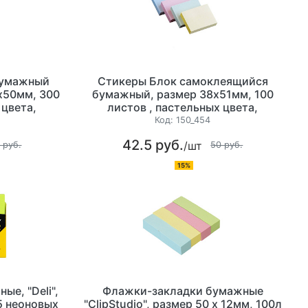
бумажный
Стикеры Блок самоклеящийся
0х50мм, 300
бумажный, размер 38х51мм, 100
 цвета,
листов , пастельных цвета,
ассорти, Stick`n (цвета ассорти)
Код:
150_454
42.5 руб.
/шт
 руб.
50 руб.
15%
е, "Deli",
Флажки-закладки бумажные
5 неоновых
"ClipStudio", размер 50 х 12мм, 100л