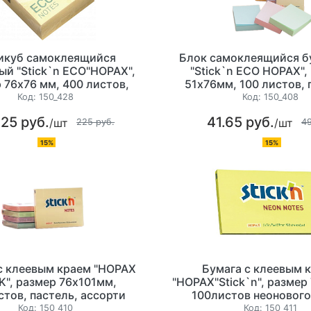
икуб самоклеящийся
Блок самоклеящийся 
й "Stick`n ECO"HOPAX",
"Stick`n ECO HOPAX",
 76х76 мм, 400 листов,
51х76мм, 100 листов, 
ь, плотность 60 гр/м2,
плотность 60г/м
Код:
150_428
Код:
150_408
ассорти
.25 руб.
41.65 руб.
/шт
/шт
225 руб.
49
15%
15%
с клеевым краем "HOPAX
Бумага с клеевым 
K", размер 76х101мм,
"HOPAX"Stick`n", размер
стов, пастель, ассорти
100листов неонового
плотность 70гр/м2, 
Код:
150_410
Код:
150_411