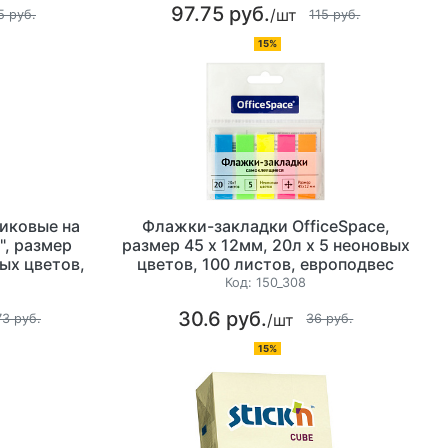
97.75 руб.
/шт
5 руб.
115 руб.
15%
иковые на
Флажки-закладки OfficeSpace,
", размер
размер 45 х 12мм, 20л х 5 неоновых
вых цветов,
цветов, 100 листов, европодвес
одвес
Код:
150_308
30.6 руб.
/шт
73 руб.
36 руб.
15%