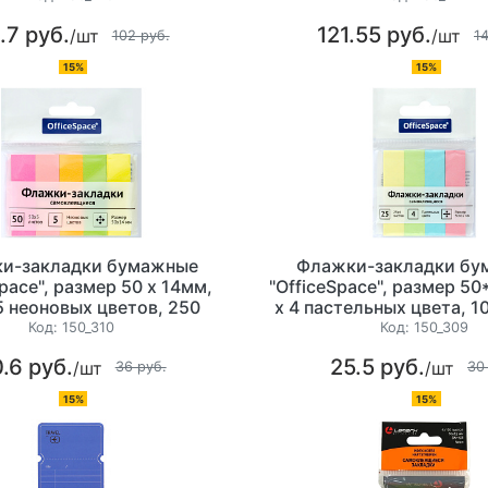
.7 руб.
121.55 руб.
/шт
/шт
102 руб.
1
15%
15%
и-закладки бумажные
Флажки-закладки бу
Space", размер 50 х 14мм,
"OfficeSpace", размер 50
5 неоновых цветов, 250
х 4 пастельных цвета, 1
истов, европодвес
европодвес
Код:
150_310
Код:
150_309
.6 руб.
25.5 руб.
/шт
/шт
36 руб.
30
15%
15%