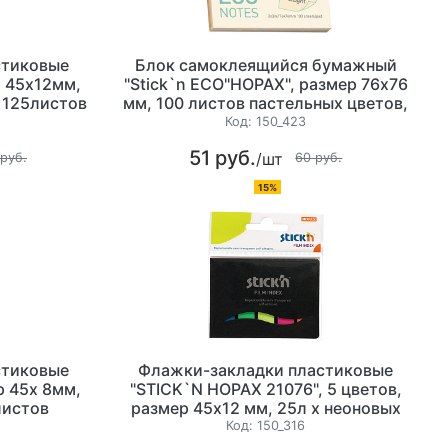
стиковые
Блок самоклеящийся бумажный
р 45х12мм,
"Stick`n ECO"HOPAX", размер 76х76
, 125листов
мм, 100 листов пастельных цветов,
плотность 60 гр/м2, цвет ассорти
Код:
150_423
51 руб.
/шт
 руб.
60 руб.
15%
стиковые
Флажки-закладки пластиковые
р 45х 8мм,
"STICK`N HOPAX 21076", 5 цветов,
листов
размер 45х12 мм, 25л х неоновых
цвета, 100 листов
Код:
150_316