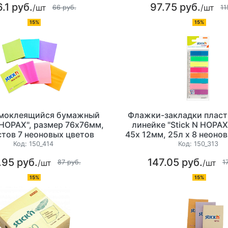
.1 руб.
97.75 руб.
/шт
/шт
66 руб.
11
15%
15%
амоклеящийся бумажный
Флажки-закладки пласт
N HOPAX", размер 76х76мм,
линейке "Stick N HOPAX
тов 7 неоновых цветов
45х 12мм, 25л х 8 неоно
200 листов, европ
Код:
150_414
Код:
150_313
.95 руб.
147.05 руб.
/шт
/шт
87 руб.
1
15%
15%