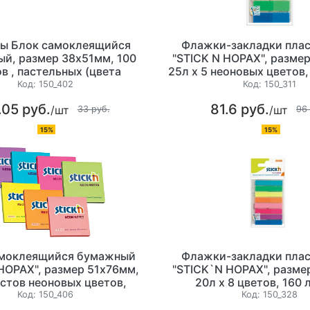
ы Блок самоклеящийся
Флажки-закладки пла
й, размер 38х51мм, 100
"STICK N HOPAX", разме
в , пастельных (цвета
25л х 5 неоновых цветов
ассорти)
Код:
150_402
Код:
150_311
.05 руб.
81.6 руб.
/шт
/шт
33 руб.
96
15%
15%
амоклеящийся бумажный
Флажки-закладки пла
"HOPAX", размер 51х76мм,
"STICK`N HOPAX", разме
стов неоновых цветов,
20л х 8 цветов, 160 
ассорти
Код:
150_406
Код:
150_328