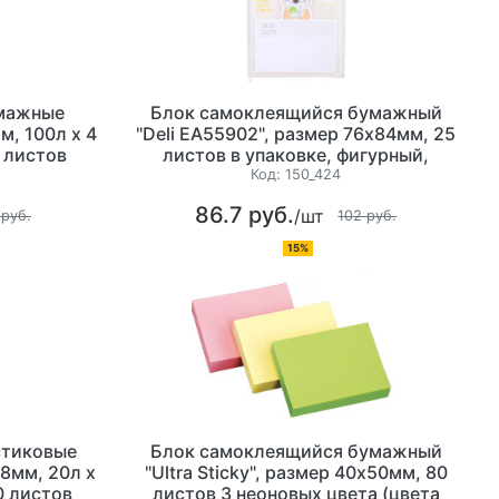
мажные
Блок самоклеящийся бумажный
м, 100л х 4
"Deli EA55902", размер 76x84мм, 25
 листов
листов в упаковке, фигурный,
ассорти
Код:
150_424
86.7 руб.
/шт
 руб.
102 руб.
15%
стиковые
Блок самоклеящийся бумажный
х8мм, 20л х
"Ultra Sticky", размер 40х50мм, 80
0 листов
листов 3 неоновых цвета (цвета