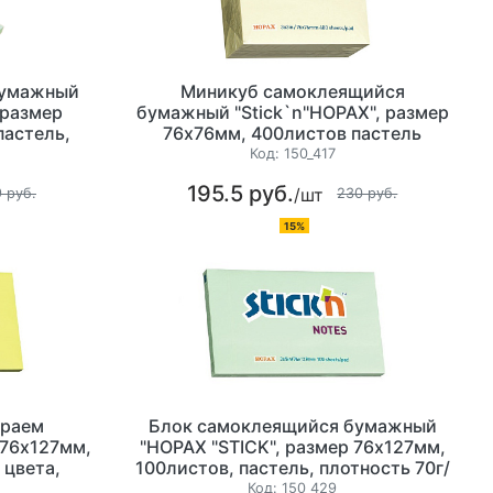
бумажный
Миникуб самоклеящийся
 размер
бумажный "Stick`n"HOPAX", размер
пастель,
76x76мм, 400листов пастель
2,
желтый, плотность 70г/м2
Код:
150_417
195.5 руб.
/шт
 руб.
230 руб.
15%
краем
Блок самоклеящийся бумажный
 76х127мм,
"HOPAX "STICK", размер 76х127мм,
 цвета,
100листов, пастель, плотность 70г/
ассорти
м2, ассорти
Код:
150_429