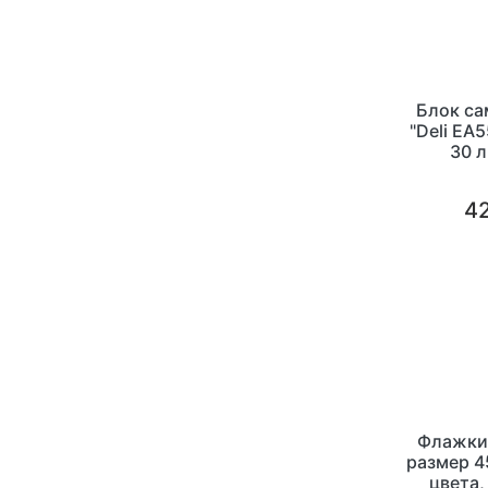
Блок с
"Deli EA
30 л
42
Флажки
размер 4
цвета,