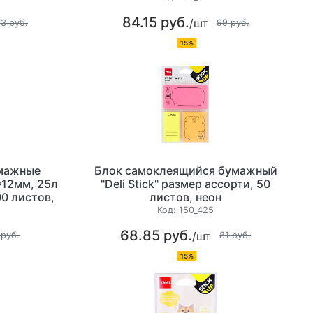
84.15 руб.
/шт
43 руб.
99 руб.
15%
мажные
Блок самоклеящийся бумажный
*12мм, 25л
"Deli Stick" размер ассорти, 50
00 листов,
листов, неон
Код:
150_425
68.85 руб.
/шт
 руб.
81 руб.
15%