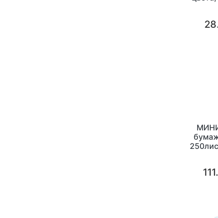
28
МИНИ
бумаж
250лис
111