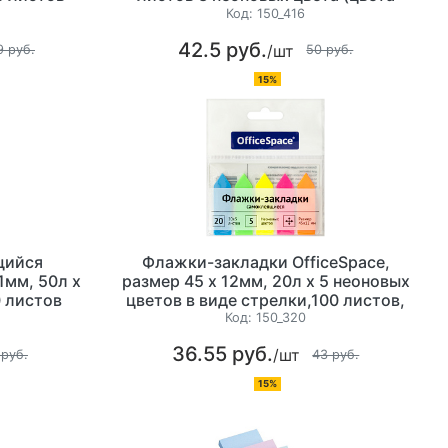
ассорти)
Код:
150_416
42.5 руб.
/шт
9 руб.
50 руб.
15%
щийся
Флажки-закладки OfficeSpace,
мм, 50л х
размер 45 х 12мм, 20л х 5 неоновых
0 листов
цветов в виде стрелки,100 листов,
)
европодвес
Код:
150_320
36.55 руб.
/шт
 руб.
43 руб.
15%