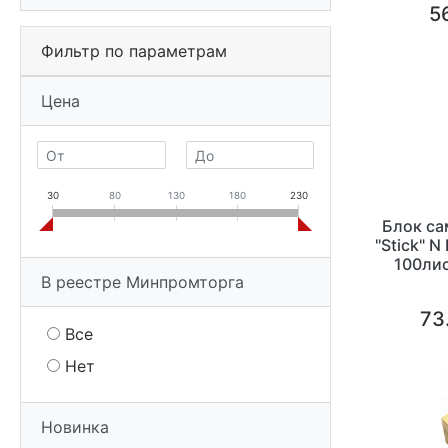
56
Фильтр по параметрам
Цена
30
80
130
180
230
Блок с
"Stick" 
100лис
В реестре Минпромторга
73
Все
Нет
Новинка