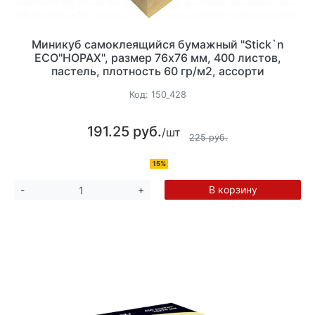
Миникуб самоклеящийся бумажный "Stick`n
ECO"HOPAX", размер 76х76 мм, 400 листов,
пастель, плотность 60 гр/м2, ассорти
Код:
150_428
191.25 руб.
/шт
225 руб.
15%
В корзину
-
+