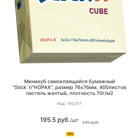
Миникуб самоклеящийся бумажный
"Stick`n"HOPAX", размер 76x76мм, 400листов
пастель желтый, плотность 70г/м2
Код:
150_417
195.5 руб.
/шт
230 руб.
15%