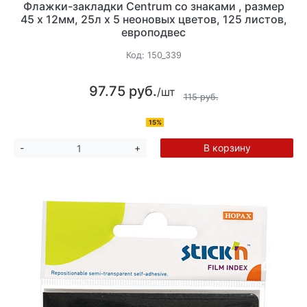
Флажки-закладки Centrum со знаками , размер
45 х 12мм, 25л х 5 неоновых цветов, 125 листов,
европодвес
Код:
150_339
97.75 руб.
/шт
115 руб.
15%
В корзину
-
+