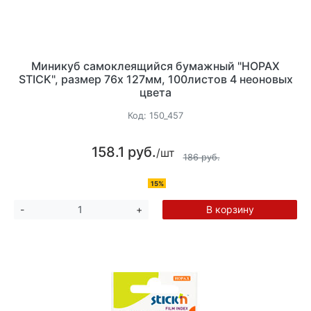
Миникуб самоклеящийся бумажный "HOPAX
STICK", размер 76х 127мм, 100листов 4 неоновых
цвета
Код:
150_457
158.1 руб.
/шт
186 руб.
15%
В корзину
-
+