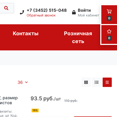
+7 (3452) 515-048
Войти
Обратный звонок
Мой кабинет
0
Контакты
Розничная
0
сеть
36
, размер
93.5 руб.
/шт
110 руб.
листов
15%
визиты:
ца:
шт
Код: