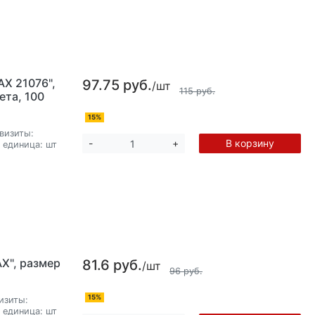
X 21076",
97.75 руб.
/шт
115 руб.
ета, 100
15%
визиты:
В корзину
-
+
 единица:
шт
X", размер
81.6 руб.
/шт
96 руб.
15%
изиты:
 единица:
шт