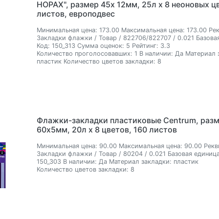
HOPAX", размер 45х 12мм, 25л х 8 неоновых ц
листов, европодвес
Минимальная цена:
173.00
Максимальная цена:
173.00
Рек
Закладки флажки / Товар / 822706/822707 / 0.021
Базова
Код:
150_313
Сумма оценок:
5
Рейтинг:
3.3
Количество проголосовавших:
1
В наличии:
Да
Материал 
пластик
Количество цветов закладки:
8
Флажки-закладки пластиковые Centrum, раз
60х5мм, 20л х 8 цветов, 160 листов
Минимальная цена:
90.00
Максимальная цена:
90.00
Рекв
Закладки флажки / Товар / 80204 / 0.021
Базовая единица
150_303
В наличии:
Да
Материал закладки:
пластик
Количество цветов закладки:
8