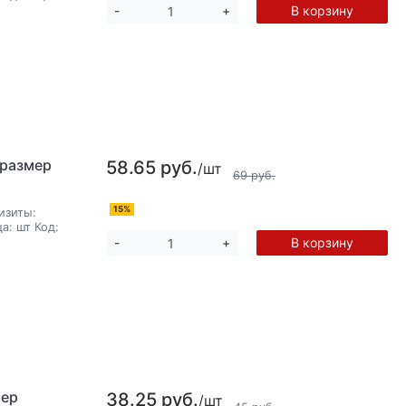
В корзину
-
+
,размер
58.65 руб.
/шт
69 руб.
15%
изиты:
а:
шт
Код:
В корзину
-
+
мер
38.25 руб.
/шт