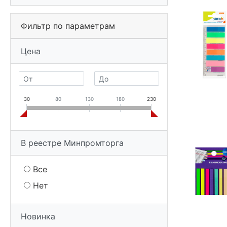
Фильтр по параметрам
Цена
30
80
130
180
230
В реестре Минпромторга
Все
Нет
Новинка