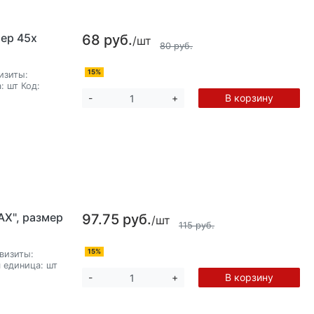
ер 45х
68 руб.
/шт
80 руб.
15%
изиты:
:
шт
Код:
В корзину
-
+
X", размер
97.75 руб.
/шт
115 руб.
15%
визиты:
 единица:
шт
В корзину
-
+