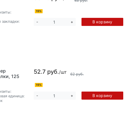
45 руб.
15%
изиты:
 закладки:
В корзину
-
+
мер
52.7 руб.
/шт
62 руб.
лки, 125
15%
изиты:
В корзину
-
+
овая единица:
ик