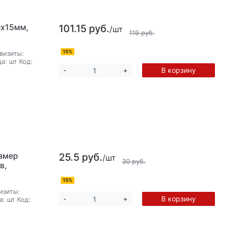
0х15мм,
101.15 руб.
/шт
119 руб.
15%
визиты:
а:
шт
Код:
В корзину
-
+
змер
25.5 руб.
/шт
30 руб.
в,
15%
изиты:
В корзину
-
+
а:
шт
Код: