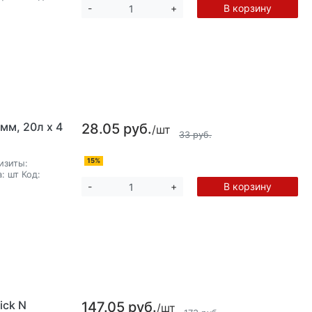
В корзину
-
+
мм, 20л х 4
28.05 руб.
/шт
33 руб.
15%
изиты:
:
шт
Код:
В корзину
-
+
ick N
147.05 руб.
/шт