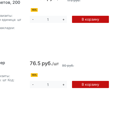
173 руб.
ветов, 200
15%
визиты:
В корзину
-
+
я единица:
шт
закладки:
мер
76.5 руб.
/шт
90 руб.
15%
изиты:
:
шт
Код:
В корзину
-
+