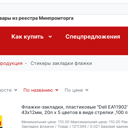
овары из реестра Минпромторга
Как купить
Спецпредложения
продукция
Стикеры закладки флажки
ности
По названию
По цене
Флажки-закладки, пластиковые "Deli EA11902"
43x12мм, 20л х 5 цветов в виде стрелки ,100 
Минимальная цена:
110.00
Максимальная цена:
110.00
Рек
Закладки флажки / Товар / 1211394 / 0.021
Базовая едини