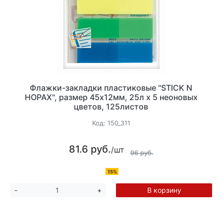
Флажки-закладки пластиковые "STICK N
HOPAX", размер 45х12мм, 25л х 5 неоновых
цветов, 125листов
Код:
150_311
81.6 руб.
/шт
96 руб.
15%
В корзину
-
+