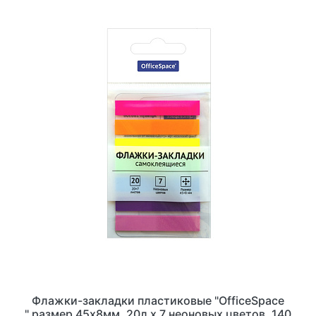
Флажки-закладки пластиковые "OfficeSpace
",размер 45х8мм, 20л х 7 неоновых цветов, 140