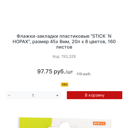
Флажки-закладки пластиковые "STICK`N
HOPAX", размер 45х 8мм, 20л х 8 цветов, 160
листов
Код:
150_328
97.75 руб.
/шт
115 руб.
15%
В корзину
-
+