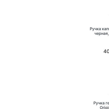
Ручка кап
черная
40
Ручка г
Origi