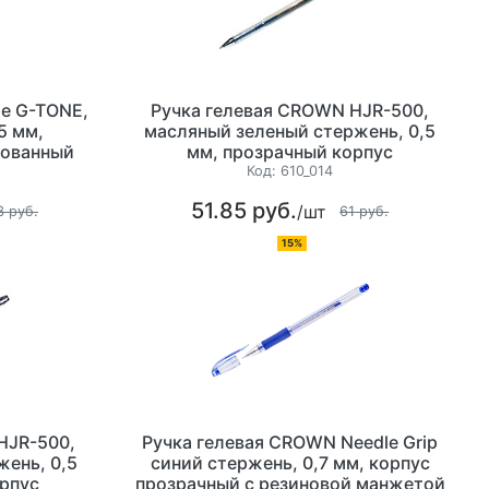
se G-TONE,
Ручка гелевая CROWN HJR-500,
5 мм,
масляный зеленый стержень, 0,5
рованный
мм, прозрачный корпус
Код:
610_014
51.85 руб.
/шт
3 руб.
61 руб.
15%
HJR-500,
Ручка гелевая CROWN Needle Grip
жень, 0,5
синий стержень, 0,7 мм, корпус
рпус
прозрачный с резиновой манжетой