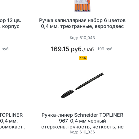
ор 12 цв.
Ручка капиллярная набор 6 цветов
, корпус
0,4 мм, трехгранные, европодвес
Код:
610_043
169.15 руб.
/наб
 руб.
199 руб.
15%
 TOPLINER
Ручка-линер Schneider TOPLINER
0,4 мм,
967, 0,4 мм черный
ромокает ,
стержень,точность, четкость, не
с
промокает, черный корпус
Код:
610_036