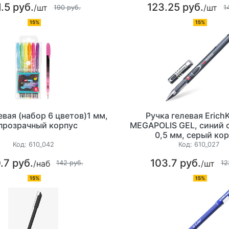
1.5 руб.
123.25 руб.
/шт
/шт
190 руб.
1
15%
15%
евая (набор 6 цветов)1 мм,
Ручка гелевая Erich
прозрачный корпус
MEGAPOLIS GEL, синий 
0,5 мм, серый ко
Код:
610_042
Код:
610_027
.7 руб.
103.7 руб.
/наб
/шт
142 руб.
12
15%
15%