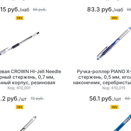
15 руб.
83.3 руб.
/наб
/наб
99 руб.
98
15%
15%
евая CROWN HI-Jell Needle
Ручка-роллер PIANO Х-
ерный стержень, 0,7 мм,
стержень, 0,5 мм, иг
чный корпус, резиновая
наконечник, серебристы
манжетка
серо-прозрачный к
Код:
610_001
Код:
610_015
.2 руб.
56.1 руб.
/шт
/шт
72 руб.
66 
15%
15%