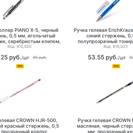
оллер PIANO Х-5, черный
Ручка гелевая ErichKrau
нь, 0,5 мм, игольчатый
синий стержень, 0,
ик, серебристым клипом,
полупрозрачный тони
о-прозрачный корпус
корпус
Код:
610_020
Код:
610_023
.25 руб.
53.55 руб.
/шт
/шт
65 руб.
6
15%
15%
гелевая CROWN HJR-500,
Ручка гелевая CROWN 
й красный стержень, 0,5
масляная, черный стер
 прозрачный корпус
мм, прозрачный ко