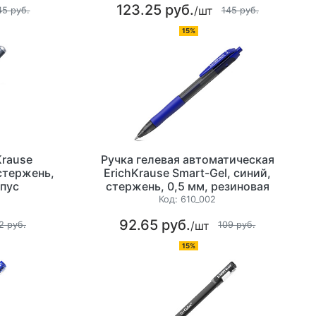
123.25 руб.
/шт
45 руб.
145 руб.
15%
Krause
Ручка гелевая автоматическая
стержень,
ErichKrause Smart-Gel, синий,
рпус
стержень, 0,5 мм, резиновая
манжетка, корпус черно-синий
Код:
610_002
92.65 руб.
/шт
2 руб.
109 руб.
15%