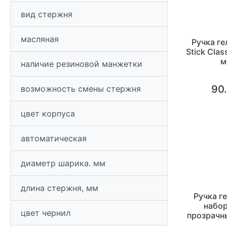
вид стержня
масляная
Ручка ге
Stick Cla
м
наличие резиновой манжетки
металли
90.
возможность смены стержня
цвет корпуса
автоматическая
диаметр шарика. мм
длина стержня, мм
Ручка ге
набор
цвет чернил
прозрачны
че