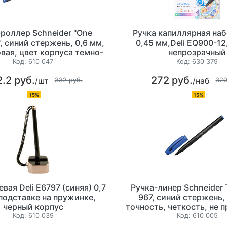
-роллер Schneider "One
Ручка капиллярная наб
, синий стержень, 0,6 мм,
0,45 мм,Deli EQ900-12
вая, цвет корпуса темно-
непрозрачный
синий
Код:
610_047
Код:
630_379
.2 руб.
272 руб.
/шт
/наб
332 руб.
320
15%
15%
евая Deli E6797 (синяя) 0,7
Ручка-линер Schneider
 подставке на пружинке,
967, синий стержень, 
черный корпус
точность, четкость, не п
черный корпу
Код:
610_039
Код:
610_005