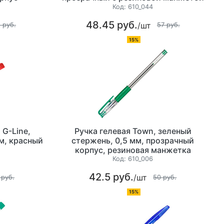
Код:
610_044
48.45 руб.
/шт
 руб.
57 руб.
15%
 G-Line,
Ручка гелевая Town, зеленый
м, красный
стержень, 0,5 мм, прозрачный
корпус, резиновая манжетка
Код:
610_006
42.5 руб.
/шт
 руб.
50 руб.
15%