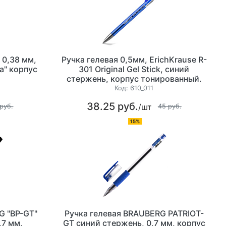
 0,38 мм,
Ручка гелевая 0,5мм, ErichKrause R-
a" корпус
301 Original Gel Stick, синий
стержень, корпус тонированный.
Код:
610_011
38.25 руб.
/шт
руб.
45 руб.
15%
G "BP-GT"
Ручка гелевая BRAUBERG PATRIOT-
,7 мм,
GT синий стержень, 0,7 мм, корпус