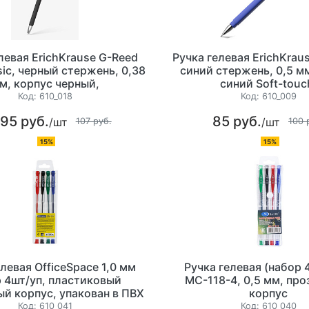
левая ErichKrause G-Reed
Ручка гелевая ErichKrau
ssic, черный стержень, 0,38
синий стержень, 0,5 м
м, корпус черный,
синий Soft-touc
зированный наконечник
металлизированный на
Код:
610_018
Код:
610_009
95 руб.
85 руб.
/шт
/шт
107 руб.
100 
15%
15%
левая OfficeSpace 1,0 мм
Ручка гелевая (набор 4
 4шт/уп, пластиковый
МС-118-4, 0,5 мм, пр
й корпус, упакован в ПВХ
корпус
хол с европодвесом
Код:
610_041
Код:
610_040