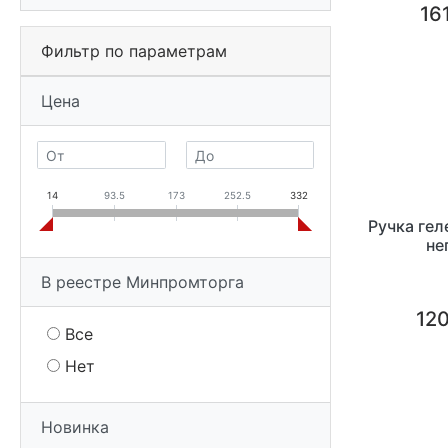
16
Фильтр по параметрам
Цена
14
93.5
173
252.5
332
Ручка гел
не
В реестре Минпромторга
120
Все
Нет
Новинка