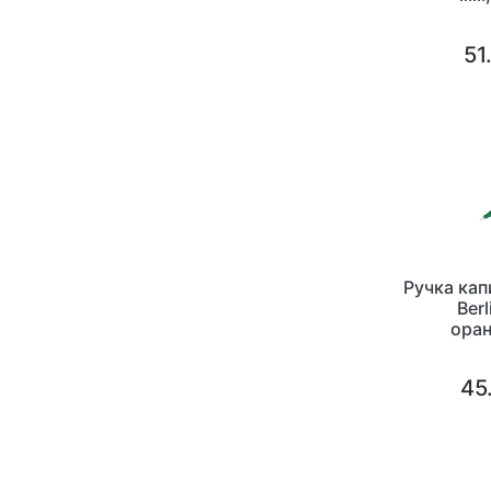
51
Ручка кап
Ber
ора
45