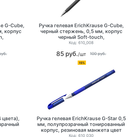
se G-Cube,
Ручка гелевая ErichKrause G-Cube,
м, корпус
черный стержень, 0,5 мм, корпус
h,
черный Soft-touch,
конечник
металлизированный наконечник
Код:
610_008
85 руб.
/шт
руб.
100 руб.
15%
 цвета),
Ручка гелевая ErichKrause G-Star 0,5
озрачный
мм, полупрозрачный тонированный
корпус, резиновая манжета цвет
синий
Код:
610_030