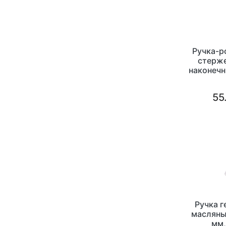
Ручка-р
стерже
наконечн
сер
55
Ручка 
масляны
мм,