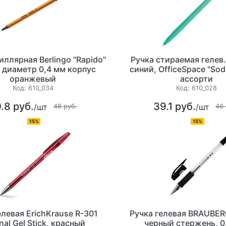
иллярная Berlingo "Rapido"
Ручка стираемая гелев.
, диаметр 0,4 мм корпус
синий, OfficeSpace "Sod
оранжевый
ассорти
Код:
610_034
Код:
610_028
.8 руб.
39.1 руб.
/шт
/шт
48 руб.
46 
15%
15%
елевая ErichKrause R-301
Ручка гелевая BRAUBER
nal Gel Stick, красный
черный стержень, 0