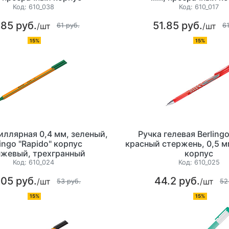
Код:
610_038
Код:
610_017
.85 руб.
51.85 руб.
/шт
/шт
61 руб.
61
15%
15%
иллярная 0,4 мм, зеленый,
Ручка гелевая Berlingo
lingo "Rapido" корпус
красный стержень, 0,5 м
нжевый, трехгранный
корпус
Код:
610_024
Код:
610_025
.05 руб.
44.2 руб.
/шт
/шт
53 руб.
52
15%
15%