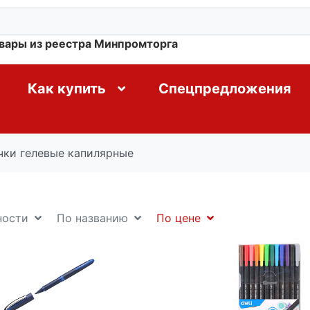
овары из реестра Минпромторга
Как купить
Спецпредложения
чки гелевые капилярные
ности
По названию
По цене