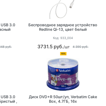
 USB 3.0
Беспроводное зарядное устройство
расный
Redline Qi-13, цвет белый
Код:
933_004
3731.5 руб.
/шт
848 руб.
4 390 руб.
15%
 USB 3.0
Диск DVD+R 50шт/уп, Verbatim Cake
бристый ,
Box, 4.7ГБ, 16х
,