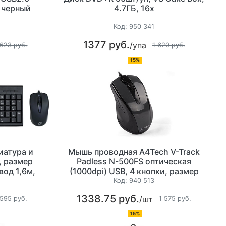
т черный
4.7ГБ, 16х
Код:
950_341
1377 руб.
/упа
 623 руб.
1 620 руб.
15%
иатура и
Мышь проводная A4Tech V-Track
, размер
Padless N-500FS оптическая
вод 1,6м,
(1000dpi) USB, 4 кнопки, размер
67x37x104мм, длина провода 1,5м,
Код:
940_513
цвет черный
1338.75 руб.
/шт
 595 руб.
1 575 руб.
15%