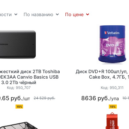
ности
По названию
По цене
жесткий диск 2TB Toshiba
Диск DVD+R 100шт/уп, 
EK3AA Canvio Basics USB
Cake Box, 4.7ГБ, 
3.0 2Tb чёрный
Код:
950_707
Код:
950_311
.65 руб.
8636 руб.
/шт
/упа
24 529 руб.
10 
15%
15%