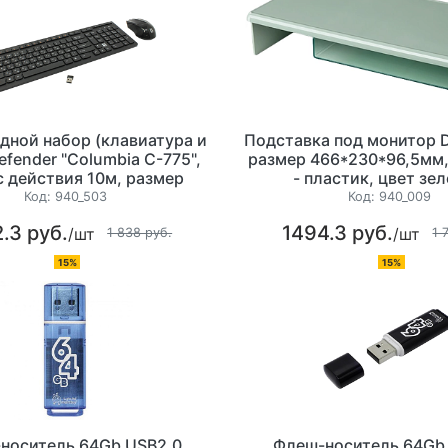
дной набор (клавиатура и
Подставка под монитор D
fender "Columbia C-775",
размер 466*230*96,5мм
 действия 10м, размер
- пластик, цвет зе
33x20мм, цвет черный
Код:
940_503
Код:
940_009
.3 руб.
1494.3 руб.
/шт
/шт
1 838 руб.
1 
15%
15%
носитель 64Gb USB2.0
Флеш-носитель 64Gb