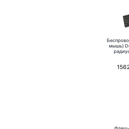
Беспрово
мышь) De
радиус
420x1
1562
Флеш-