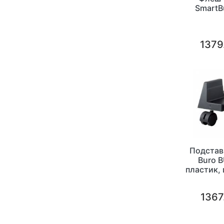
SmartB
1379
Подстав
Buro 
пластик,
1367