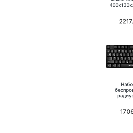
400х130х
кнопки 
2217
Набо
беспров
радиус
441x1
1706