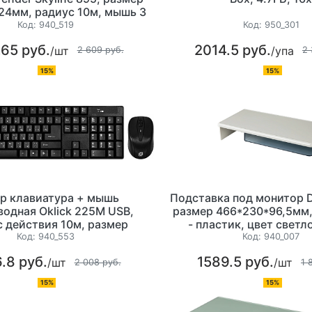
24мм, радиус 10м, мышь 3
+ 1 колесо-кнопка, цвет
Код:
940_519
Код:
950_301
белый
.65 руб.
2014.5 руб.
/шт
/упа
2 609 руб.
2 
15%
15%
р клавиатура + мышь
Подставка под монитор D
одная Oklick 225М USB,
размер 466*230*96,5мм
 действия 10м, размер
- пластик, цвет свет
50x24мм, цвет черный
Код:
940_553
Код:
940_007
.8 руб.
1589.5 руб.
/шт
/шт
2 008 руб.
1 
15%
15%