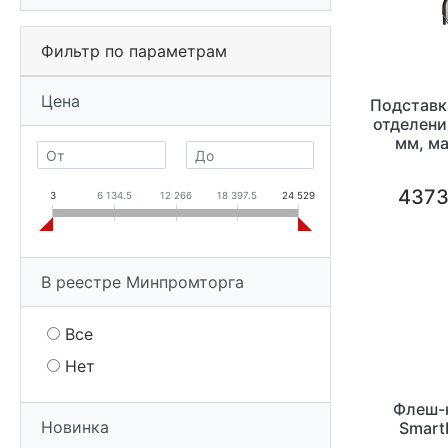
Фильтр по параметрам
Цена
Подставка
отделени
мм, ма
4373
3
6 134.5
12 266
18 397.5
24 529
В реестре Минпромторга
Все
Нет
Флеш-
Новинка
Smart