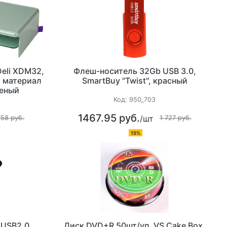
eli XDM32,
Флеш-носитель 32Gb USB 3.0,
, материал
SmartBuy "Twist", красный
леный
Код:
950_703
1467.95 руб.
/шт
758 руб.
1 727 руб.
15%
 USB2.0
Диск DVD+R 50шт/уп, VS Cake Box,