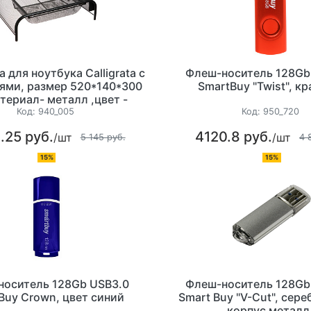
 для ноутбука Calligrata с
Флеш-носитель 128Gb
ями, размер 520*140*300
SmartBuy "Twist", к
териал- металл ,цвет -
чёрный
Код:
940_005
Код:
950_720
.25 руб.
4120.8 руб.
/шт
/шт
5 145 руб.
4 
15%
15%
носитель 128Gb USB3.0
Флеш-носитель 128Gb
Buy Crown, цвет синий
Smart Buy "V-Cut", сере
корпус металл