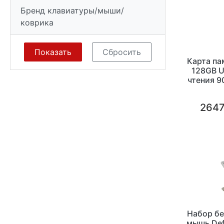
Бренд клавиатуры/мыши/
коврика
Карта па
128GB U
чтения 9
2647
Набор бе
мышь Def