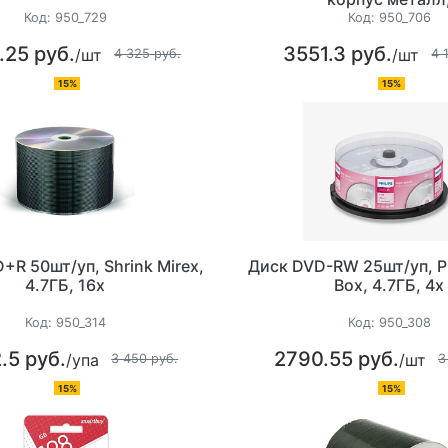
Код:
950_729
Код:
950_706
.25 руб.
3551.3 руб.
/шт
/шт
4 325 руб.
4 
15%
15%
+R 50шт/уп, Shrink Mirex,
Диск DVD-RW 25шт/уп, Ph
4.7ГБ, 16х
Box, 4.7ГБ, 4х
Код:
950_314
Код:
950_308
.5 руб.
2790.55 руб.
/упа
/шт
3 450 руб.
3
15%
15%