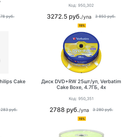
Код:
950_302
3272.5 руб.
/упа
178 руб.
3 850 руб.
15%
ilips Cake
Диск DVD+RW 25шт/уп, Verbatim
Cake Boxe, 4.7ГБ, 4х
Код:
950_351
2788 руб.
/упа
 283 руб.
3 280 руб.
15%