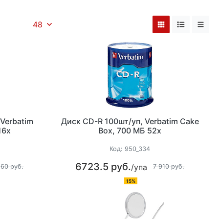
48
Verbatim
Диск CD-R 100шт/уп, Verbatim Cake
16х
Box, 700 МБ 52х
Код:
950_334
6723.5 руб.
/упа
160 руб.
7 910 руб.
15%