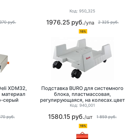
Код:
950_325
1976.25 руб.
/упа
370 руб.
2 325 руб.
15%
eli XDM32,
Подставка BURO для системного
, материал
блока, пластмассовая,
ло-серый
регулирующаяся, на колесах.цвет
светло серый. Ширина системного
Код:
940_001
блока 16,5 см - 26,5 см, масса
1580.15 руб.
/шт
системного блока до 20 кг.
870 руб.
1 859 руб.
15%