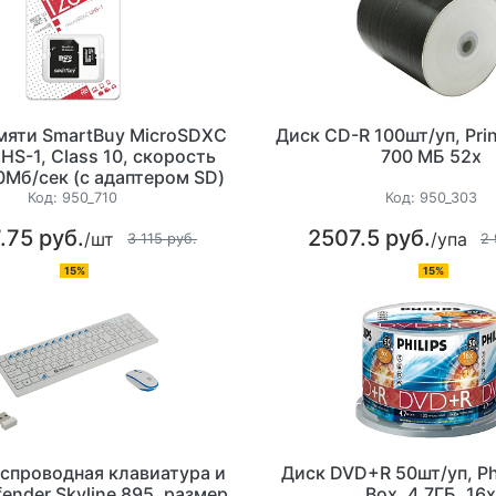
мяти SmartBuy MicroSDXC
Диск CD-R 100шт/уп, Prin
HS-1, Class 10, скорость
700 МБ 52х
0Мб/сек (с адаптером SD)
Код:
950_710
Код:
950_303
.75 руб.
2507.5 руб.
/шт
/упа
3 115 руб.
2 
15%
15%
спроводная клавиатура и
Диск DVD+R 50шт/уп, Ph
ender Skyline 895, размер
Box, 4.7ГБ, 16