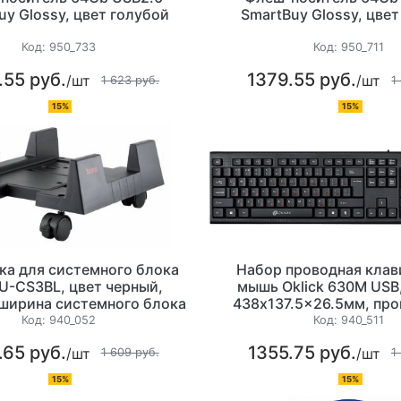
uy Glossy, цвет голубой
SmartBuy Glossy, цве
Код:
950_733
Код:
950_711
.55 руб.
1379.55 руб.
/шт
/шт
1 623 руб.
1
15%
15%
ка для системного блока
Набор проводная клав
BU-CS3BL, цвет черный,
мышь Oklick 630М USB
 ширина системного блока
438x137.5x26.5мм, про
от 16.5 до 26.5см
цвет черный
Код:
940_052
Код:
940_511
.65 руб.
1355.75 руб.
/шт
/шт
1 609 руб.
1
15%
15%