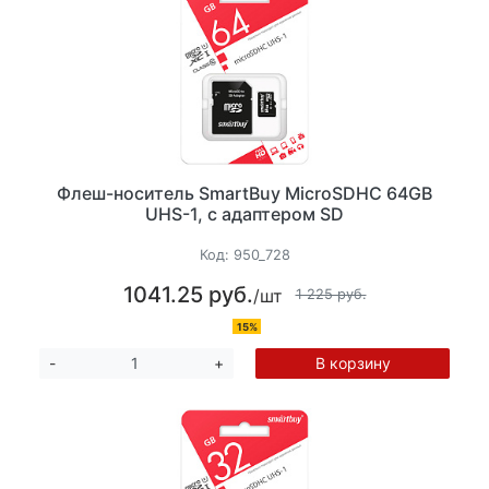
Флеш-носитель SmartBuy MicroSDHC 64GB
UHS-1, с адаптером SD
Код:
950_728
1041.25 руб.
/шт
1 225 руб.
15%
В корзину
-
+