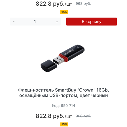
822.8 руб.
/шт
968 руб.
15%
В корзину
-
+
Флеш-носитель SmartBuy "Crown" 16Gb,
оснащённым USB-портом, цвет черный
Код:
950_714
822.8 руб.
/шт
968 руб.
15%