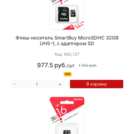
Флеш-носитель SmartBuy MicroSDHC 32GB
UHS-1, с адаптером SD
Код:
950_727
977.5 руб.
/шт
1 150 руб.
15%
В корзину
-
+