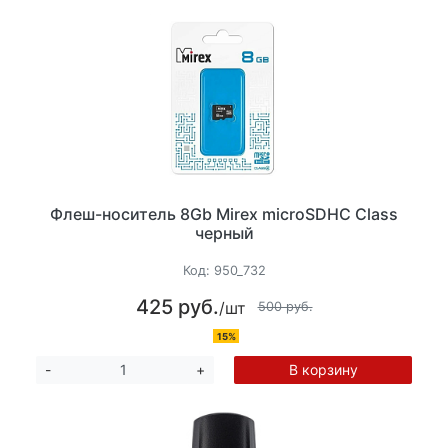
Флеш-носитель 8Gb Mirex microSDHC Class
черный
Код:
950_732
425 руб.
/шт
500 руб.
15%
В корзину
-
+