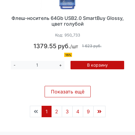
Флеш-носитель 64Gb USB2.0 SmartBuy Glossy,
цвет голубой
Код:
950_733
1379.55 руб.
/шт
1 623 руб.
15%
В корзину
-
+
Показать ещё
1
2
3
4
9