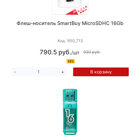
Флеш-носитель SmartBuy MicroSDHC 16Gb
Код:
950_713
790.5 руб.
/шт
930 руб.
15%
В корзину
-
+