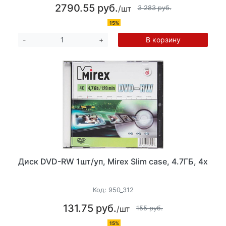
2790.55 руб.
/шт
3 283 руб.
15%
В корзину
-
+
Диск DVD-RW 1шт/уп, Mirex Slim case, 4.7ГБ, 4х
Код:
950_312
131.75 руб.
/шт
155 руб.
15%