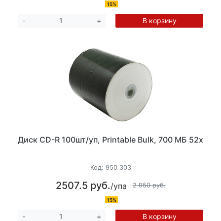
15%
В корзину
-
+
Диск CD-R 100шт/уп, Printable Bulk, 700 МБ 52х
Код:
950_303
2507.5 руб.
/упа
2 950 руб.
15%
В корзину
-
+