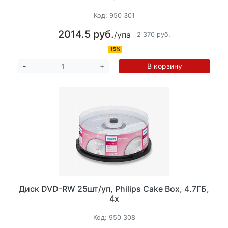
Код:
950_301
2014.5 руб.
/упа
2 370 руб.
15%
В корзину
-
+
Диск DVD-RW 25шт/уп, Philips Cake Box, 4.7ГБ,
4х
Код:
950_308