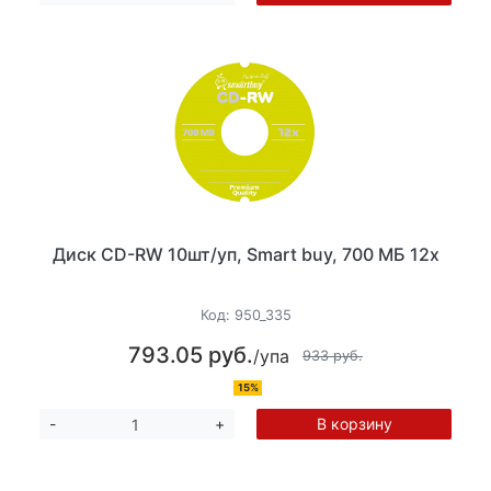
Диск CD-RW 10шт/уп, Smart buy, 700 МБ 12х
Код:
950_335
793.05 руб.
/упа
933 руб.
15%
В корзину
-
+