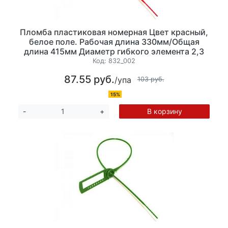
Пломба пластиковая номерная Цвет красный,
белое поле. Рабочая длина 330мм/Общая
длина 415мм Диаметр гибкого элемента 2,3
мм, 10шт/уп
Код:
832_002
87.55 руб.
/упа
103 руб.
15%
В корзину
-
+