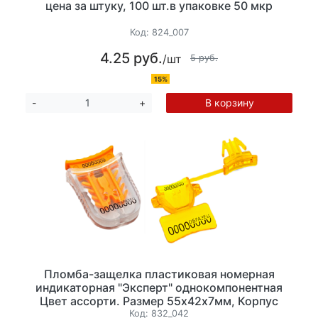
цена за штуку, 100 шт.в упаковке 50 мкр
Код:
824_007
4.25 руб.
/шт
5 руб.
15%
В корзину
-
+
Пломба-защелка пластиковая номерная
индикаторная "Эксперт" однокомпонентная
Цвет ассорти. Размер 55х42х7мм, Корпус
Поликарбонат (с добавками), 5 шт/уп
Код:
832_042