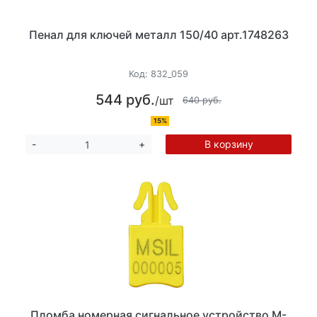
Пенал для ключей металл 150/40 арт.1748263
Код:
832_059
544 руб.
/шт
640 руб.
15%
В корзину
-
+
Пломба номерная сигнальное устройство М-