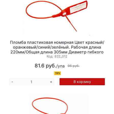
Пломба пластиковая номерная Цвет красный/
оранжевый/синий/зелёный. Рабочая длина
220мм/Общая длина 305мм Диаметр гибкого
элемента 2,3 мм. 10 шт/уп
Код:
832_012
81.6 руб.
/упа
96 руб.
15%
В корзину
-
+