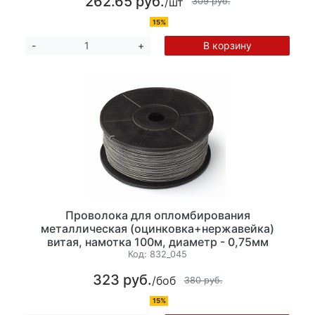
262.65 руб.
/шт
309 руб.
15%
В корзину
-
+
Проволока для опломбирования
металлическая (оцинковка+нержавейка)
витая, намотка 100м, диаметр - 0,75мм
Код:
832_045
323 руб.
/боб
380 руб.
15%