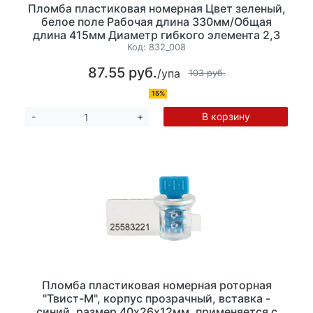
Пломба пластиковая номерная Цвет зеленый,
белое поле Рабочая длина 330мм/Общая
длина 415мм Диаметр гибкого элемента 2,3
мм, 10шт/уп
Код:
832_008
87.55 руб.
/упа
103 руб.
15%
В корзину
-
+
Пломба пластиковая номерная роторная
"Твист-М", корпус прозрачный, вставка -
синий, размер 40х26х12мм, применяется с