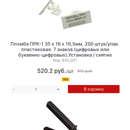
Пломба ПРК-1 35 х 16 х 19,5мм, 200 штук/упак.
пластиковая. 7 знаков (цифровых или
буквенно-цифровых).Установка / снятие
вручную
Код:
832_021
520.2 руб.
/шт
612 руб.
15%
В корзину
-
+