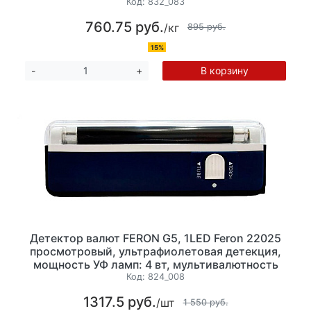
Код:
832_083
760.75 руб.
/кг
895 руб.
15%
В корзину
-
+
Детектор валют FERON G5, 1LED Feron 22025
просмотровый, ультрафиолетовая детекция,
мощность УФ ламп: 4 вт, мультивалютность
Код:
824_008
1317.5 руб.
/шт
1 550 руб.