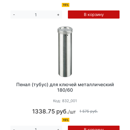
15%
В корзину
-
+
Пенал (тубус) для ключей металлический
180/60
Код:
832_001
1338.75 руб.
/шт
1 575 руб.
15%
В корзину
-
+