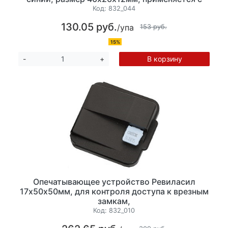
проволокой, материал корпуса акрил,
Код:
832_044
материал вставки поликарбонат,5 шт/уп
130.05 руб.
/упа
153 руб.
15%
В корзину
-
+
Опечатывающее устройство Ревиласил
17х50х50мм, для контроля доступа к врезным
замкам,
Код:
832_010