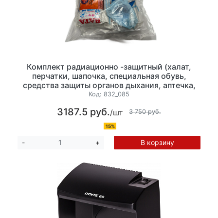
Комплект радиационно -защитный (халат,
перчатки, шапочка, специальная обувь,
средства защиты органов дыхания, аптечка,
пинцет, вата, полиэтилен листовой)
Код:
832_085
3187.5 руб.
/шт
3 750 руб.
15%
В корзину
-
+