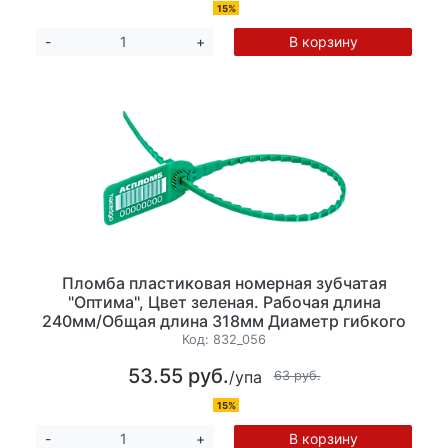
15%
В корзину
-
+
Пломба пластиковая номерная зубчатая
"Оптима", Цвет зеленая. Рабочая длина
240мм/Общая длина 318мм Диаметр гибкого
элемента 3,4мм. 10 шт/уп
Код:
832_056
53.55 руб.
/упа
63 руб.
15%
В корзину
-
+