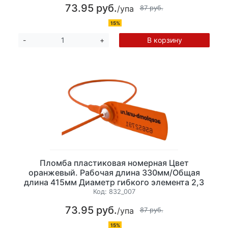
73.95 руб.
/упа
87 руб.
15%
В корзину
-
+
Пломба пластиковая номерная Цвет
оранжевый. Рабочая длина 330мм/Общая
длина 415мм Диаметр гибкого элемента 2,3
мм, 10 шт/уп
Код:
832_007
73.95 руб.
/упа
87 руб.
15%