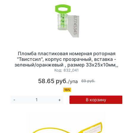
Пломба пластиковая номерная роторная
"Твистсил", корпус прозрачный, вставка -
зеленый/оранжевый , размер 33х25х10мм,,
применяется с проволокой, акрил, материал
Код:
832_041
вставки поликарбонат,5 шту/уп
58.65 руб.
/упа
69 руб.
15%
В корзину
-
+