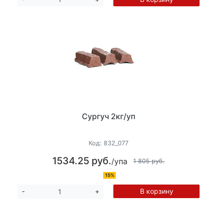
Сургуч 2кг/уп
Код:
832_077
1534.25 руб.
/упа
1 805 руб.
15%
В корзину
-
+