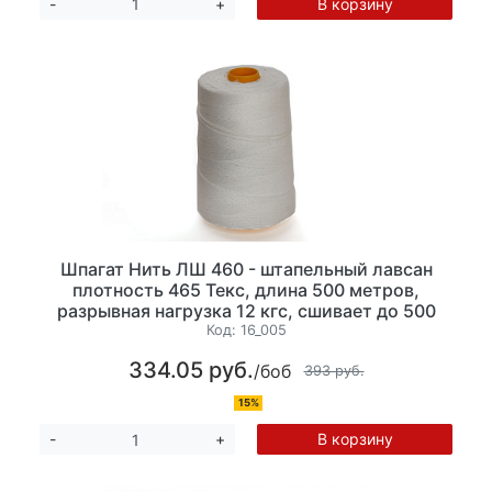
В корзину
-
+
Шпагат Нить ЛШ 460 - штапельный лавсан
плотность 465 Текс, длина 500 метров,
разрывная нагрузка 12 кгс, сшивает до 500
листов, цвет белый
Код:
16_005
334.05 руб.
/боб
393 руб.
15%
В корзину
-
+