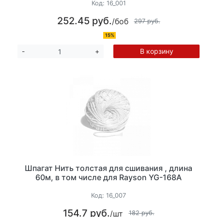
Код:
16_001
252.45 руб.
/боб
297 руб.
15%
В корзину
-
+
Шпагат Нить толстая для сшивания , длина
60м, в том числе для Rayson YG-168A
Код:
16_007
154.7 руб.
/шт
182 руб.