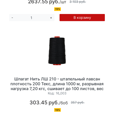
2637.55 руб.
/шт
3 103 руб.
15%
В корзину
-
+
Шпагат Нить ЛШ 210 - штапельный лавсан
плотность 200 Текс, длина 1000 м, разрывная
нагрузка 7,20 кгс, сшивает до 100 листов, вес
200гр, цвет черный
Код:
16_003
303.45 руб.
/боб
357 руб.
15%