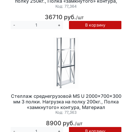
полку 250кг., Полка «замкнутого» контура,
Материал оцинкованная сталь, Нагрузка на
Код:
77_364
одиночную секцию стеллажа 1500 кг
36710 руб.
/шт
ЗАКАЗНАЯ ПОЗИЦИЯ
В корзину
-
+
Стеллаж среднегрузовой MS U 2000x700x300
мм 3 полки. Нагрузка на полку 200кг., Полка
«замкнутого» контура, Материал
оцинкованная сталь, Нагрузка на одиночную
Код:
77_363
секцию стеллажа 1500 кг ЗАКАЗНАЯ
8900 руб.
/шт
ПОЗИЦИЯ
В корзину
-
+