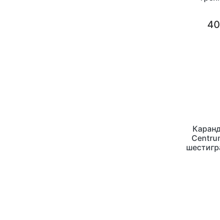
к
40
Каранд
Centru
шестигр
упак