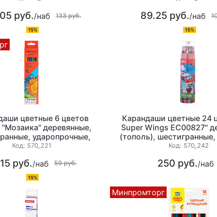
европодвесом
.05 руб.
89.25 руб.
/наб
/наб
133 руб.
1
15%
15%
рг
даши цветные 6 цветов
Карандаши цветные 24 ц
 "Мозаика" деревянные,
Super Wings EC00827" д
ранные, ударопрочные,
(тополь), шестигранные,
 упаковка с европодвесом
мм, пластиковая 
Код:
570_221
Код:
570_242
.15 руб.
250 руб.
/наб
/наб
59 руб.
15%
Минпромторг