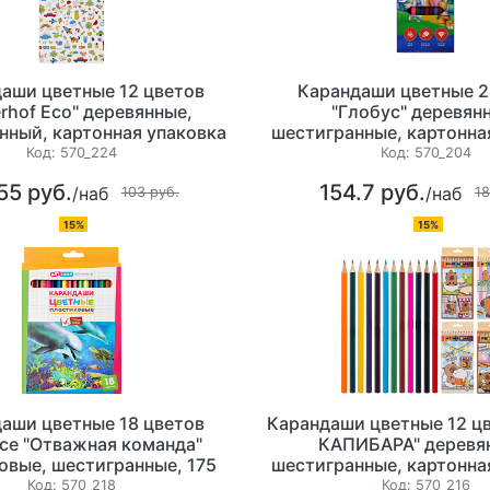
аши цветные 12 цветов
Карандаши цветные 2
erhof Eco" деревянные,
"Глобус" деревян
нный, картонная упаковка
шестигранные, картонна
с европодвесом
с европодвесо
Код:
570_224
Код:
570_204
55 руб.
154.7 руб.
/наб
/наб
103 руб.
18
15%
15%
аши цветные 18 цветов
Карандаши цветные 12 цв
ce "Отважная команда"
КАПИБАРА" деревя
овые, шестигранные, 175
шестигранные, картонна
картонная упаковка с
с европодвесо
Код:
570_218
Код:
570_216