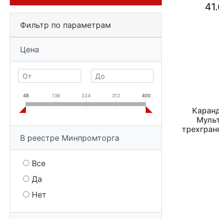
41.
Фильтр по параметрам
Цена
48
136
224
312
400
Каранд
Мульт
трехгран
В реестре Минпромторга
Все
Да
Нет