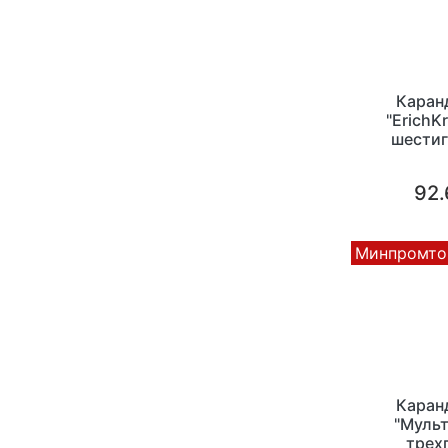
Каран
"ErichK
шестиг
картонная
92.
Минпромто
Каран
"Мульт
трех