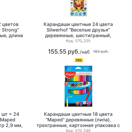
 цветов
Карандаши цветные 24 цвета
 Strong"
Silwerhof "Веселые друзья"
ые, длина
деревянные, шестигранный,
картонная
картонная упаковка с европодвесом
Код:
570_205
весом
155.55 руб.
/наб
183 руб.
15%
 шт = 24
Карандаши цветные 18 цвета
 Maped
"Maped" деревянные (липа),
тр 2,9 мм,
трехгранные, картонная упаковка с
 картонная
европодвесом
Код:
570_249