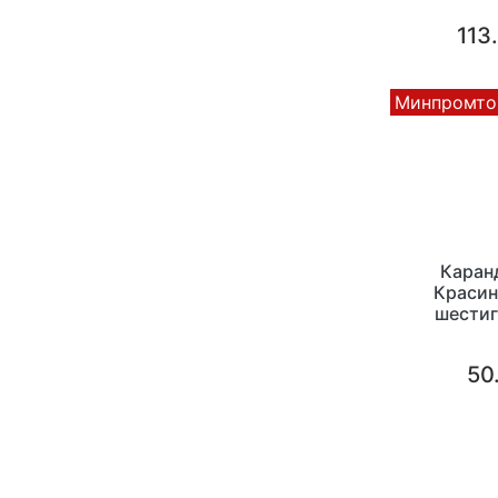
113
Минпромто
Каран
Красин
шестиг
картонная
50