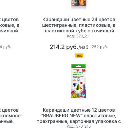
 цветов
Карандаши цветные 24 цветов
ковые, в
шестигранные, пластиковые, в
очилкой
пластиковой тубе с точилкой
Код:
570_211
214.2 руб.
/наб
4 руб.
252 руб.
15%
 цветов
Карандаши цветные 12 цветов
 космосе"
"BRAUBERG NEW" пластиковые,
анные,
трехгранные, картонная упаковка с
роподвесом
европодвесом
Код:
570_215