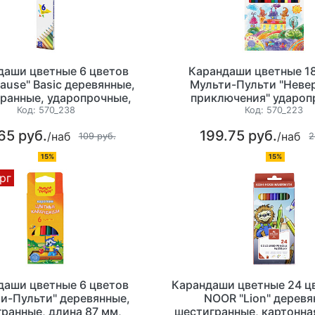
даши цветные 6 цветов
Карандаши цветные 18
rause" Basic деревянные,
Мульти-Пульти "Неве
ранные, ударопрочные,
приключения" удароп
 упаковка с европодвесом
деревянные, шестигр
Код:
570_238
Код:
570_223
диаметр 7 мм, картонная
65 руб.
199.75 руб.
/наб
/наб
европодвесом
109 руб.
2
15%
15%
рг
даши цветные 6 цветов
Карандаши цветные 24 цв
и-Пульти" деревянные,
NOOR "Lion" деревя
гранные, длина 87 мм,
шестигранные, картонна