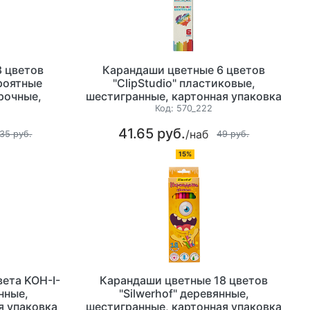
 цветов
Карандаши цветные 6 цветов
роятные
"ClipStudio" пластиковые,
рочные,
шестигранные, картонная упаковка
анные,
с европодвесом
Код:
570_222
 упаковка с
41.65 руб.
/наб
35 руб.
49 руб.
15%
ета KOH-I-
Карандаши цветные 18 цветов
нные,
"Silwerhof" деревянные,
я упаковка
шестигранные, картонная упаковка