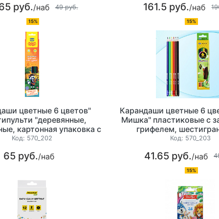
65 руб.
161.5 руб.
/наб
/наб
49 руб.
19
15%
15%
аши цветные 6 цветов"
Карандаши цветные 6 цве
ипульти "деревянные,
Мишка" пластиковые с 
ные, картонная упаковка с
грифелем, шестигран
европодвесом
ластиком, картонная у
Код:
570_202
Код:
570_203
европодвесом
65 руб.
41.65 руб.
/наб
/наб
4
15%