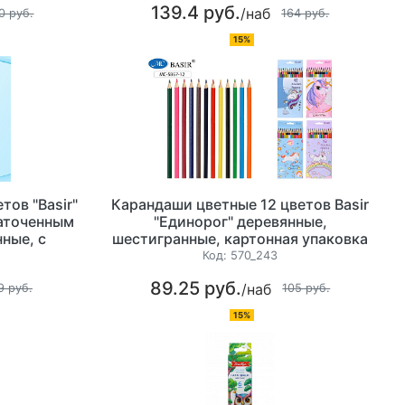
139.4 руб.
/наб
0 руб.
164 руб.
15%
тов "Basir"
Карандаши цветные 12 цветов Basir
заточенным
"Единорог" деревянные,
ные, с
шестигранные, картонная упаковка
паковка с
с европодвесом
Код:
570_243
89.25 руб.
/наб
9 руб.
105 руб.
15%