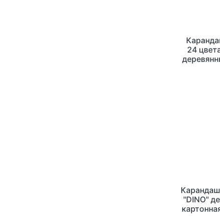
Каранда
24 цвета
деревянн
в 
Карандаши
"DINO" д
картонна