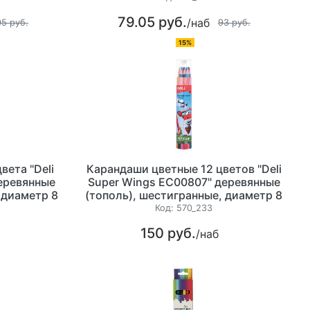
79.05 руб.
/наб
05 руб.
93 руб.
15%
вета "Deli
Карандаши цветные 12 цветов "Deli
еревянные
Super Wings EC00807" деревянные
 диаметр 8
(тополь), шестигранные, диаметр 8
туба
мм, пластиковая туба
Код:
570_233
150 руб.
/наб