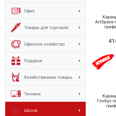
Офис
Каран
ArtSpace 
грифе
Товары для торговли
ластико
41.
Офисное хозяйство
Подарки
Хозяйственные товары
Техника
Каран
Глобус п
гриф
Школа
картонная