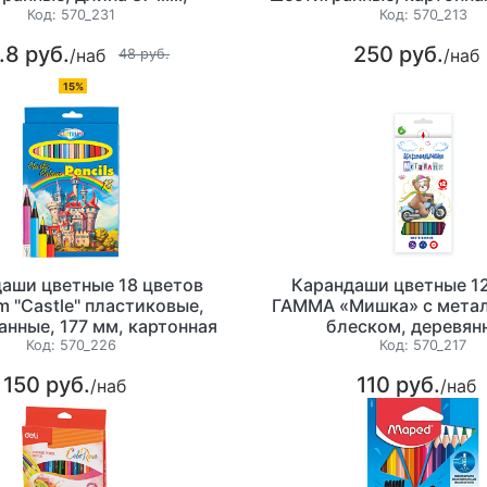
артонная упаковка.
с европодвесо
Код:
570_231
Код:
570_213
.8 руб.
250 руб.
/наб
/наб
48 руб.
15%
аши цветные 18 цветов
Карандаши цветные 12
m "Castle" пластиковые,
ГАММА «Мишка» с мета
анные, 177 мм, картонная
блеском, деревян
овка с европодвесом
шестигранные, картонна
Код:
570_226
Код:
570_217
с европодвесо
150 руб.
110 руб.
/наб
/наб