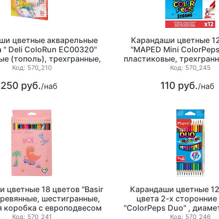
ши цветные акварельные
Карандаши цветные 12
 " Deli ColoRun EC00320"
"MAPED Mini ColorPeps
ые (тополь), трехгранные,
пластиковые, трехгранн
картонной коробке
87 мм, ударопрочные, 
Код:
570_210
Код:
570_245
упаковка с европод
250 руб.
110 руб.
/наб
/наб
 цветные 18 цветов "Basir
Карандаши цветные 12
еревянные, шестигранные,
цвета 2-х сторонние
я коробка с европодвесом
"ColorPeps Duo" , диаме
деревянные,трехгранные,
Код:
570_241
Код:
570_246