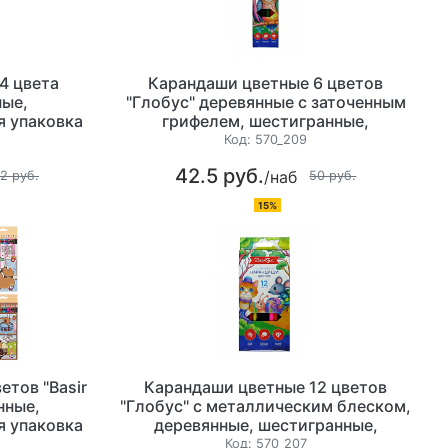
4 цвета
Карандаши цветные 6 цветов
ные,
"Глобус" деревянные с заточенным
я упаковка
грифелем, шестигранные,
м
картонная упаковка с европодвесом
Код:
570_209
42.5 руб.
/наб
2 руб.
50 руб.
15%
етов "Basir
Карандаши цветные 12 цветов
нные,
"Глобус" с металлическим блеском,
я упаковка
деревянные, шестигранные,
м
картонная упаковка с европодвесом
Код:
570_207