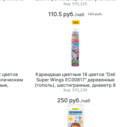
м
с европодвесом, ассорти
Код:
570_225
110.5 руб.
/наб
130 руб.
15%
 цветов
Карандаши цветные 18 цветов "Deli
ллическим
Super Wings EC00817" деревянные
ные,
(тополь), шестигранные, диаметр 8
я упаковка
мм, пластиковая туба
Код:
570_239
м
250 руб.
/наб