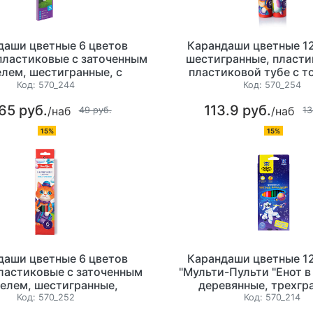
даши цветные 6 цветов
Карандаши цветные 12
пластиковые с заточенным
шестигранные, пласти
лем, шестигранные, с
пластиковой тубе с т
м, картонная упаковка с
Код:
570_244
Код:
570_254
европодвесом
65 руб.
113.9 руб.
/наб
/наб
49 руб.
13
15%
15%
даши цветные 6 цветов
Карандаши цветные 12
ластиковые с заточенным
"Мульти-Пульти "Енот в
елем, шестигранные,
деревянные, трехгр
 упаковка с европодвесом
картонная упаковка с ев
Код:
570_252
Код:
570_214