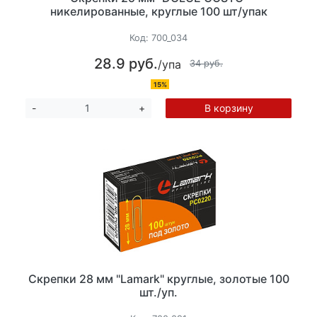
никелированные, круглые 100 шт/упак
Код:
700_034
28.9 руб.
/упа
34 руб.
15%
В корзину
-
+
Скрепки 28 мм "Lamark" круглые, золотые 100
шт./уп.