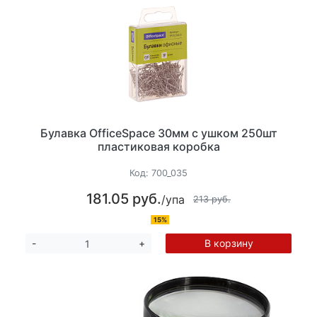
Булавка OfficeSpace 30мм с ушком 250шт
пластиковая коробка
Код:
700_035
181.05 руб.
/упа
213 руб.
15%
В корзину
-
+