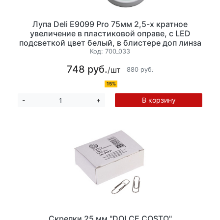
Лупа Deli E9099 Pro 75мм 2,5-х кратнoe
увеличение в пластиковой оправе, с LED
подсветкой цвет белый, в блистере доп линза
для очень мелкого текста.
Код:
700_033
748 руб.
/шт
880 руб.
15%
В корзину
-
+
Скрепки 25 мм "DOLCE COSTO"