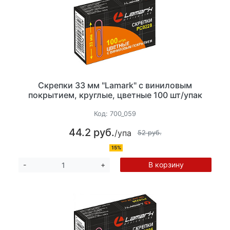
Скрепки 33 мм "Lamark" с виниловым
покрытием, круглые, цветные 100 шт/упак
Код:
700_059
44.2 руб.
/упа
52 руб.
15%
В корзину
-
+