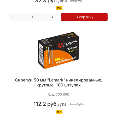
32.3 руб.
/упа
38 руб.
15%
В корзину
-
+
Скрепки 50 мм "Lamark" никелированные,
круглые, 100 шт/упак
Код:
700_090
112.2 руб.
/упа
132 руб.
15%