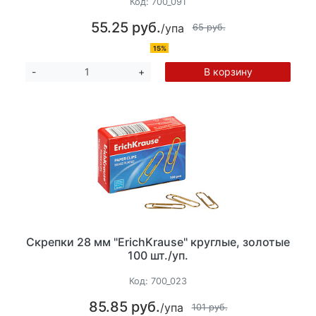
Код:
700_091
55.25 руб.
/упа
65 руб.
15%
В корзину
-
+
Скрепки 28 мм "ErichKrause" круглые, золотые
100 шт./уп.
Код:
700_023
85.85 руб.
/упа
101 руб.