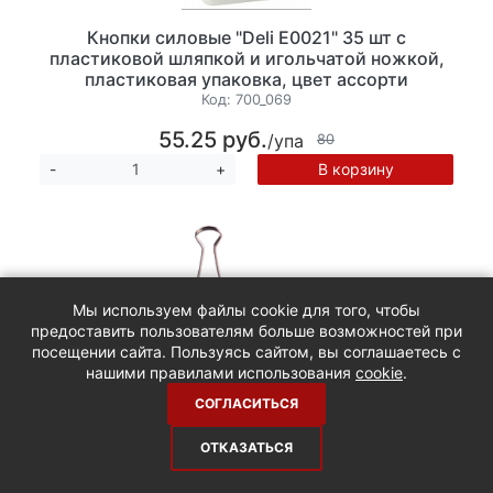
Кнопки силовые "Deli E0021" 35 шт с
пластиковой шляпкой и игольчатой ножкой,
пластиковая упаковка, цвет ассорти
Код:
700_069
55.25 руб.
/упа
80
В корзину
-
+
Мы используем файлы cookie для того, чтобы
предоставить пользователям больше возможностей при
посещении сайта. Пользуясь сайтом, вы соглашаетесь с
нашими правилами использования
cookie
.
СОГЛАСИТЬСЯ
Зажим для бумаг 19 мм, 12 шт в упаковке,
ОТКАЗАТЬСЯ
картонная коробка, цвет неон ассорти, Lamark