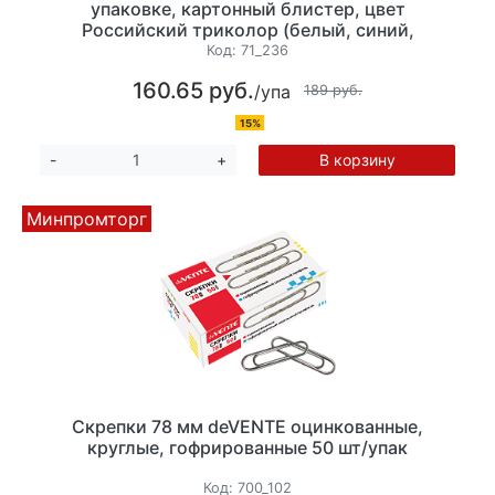
упаковке, картонный блистер, цвет
Российский триколор (белый, синий,
красный)
Код:
71_236
160.65 руб.
/упа
189 руб.
15%
В корзину
-
+
Минпромторг
Скрепки 78 мм deVENTE оцинкованные,
круглые, гофрированные 50 шт/упак
Код:
700_102