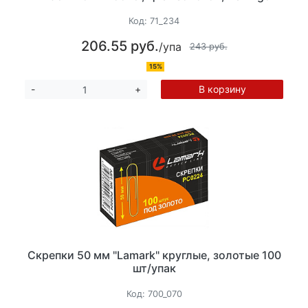
Код:
71_234
206.55 руб.
/упа
243 руб.
15%
В корзину
-
+
Скрепки 50 мм "Lamark" круглые, золотые 100
шт/упак
Код:
700_070