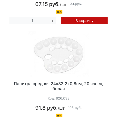
67.15 руб.
/шт
79 руб.
15%
В корзину
-
+
Палитра средняя 24х32,2х0,8см, 20 ячеек,
белая
Код:
826_038
91.8 руб.
/шт
108 руб.
15%