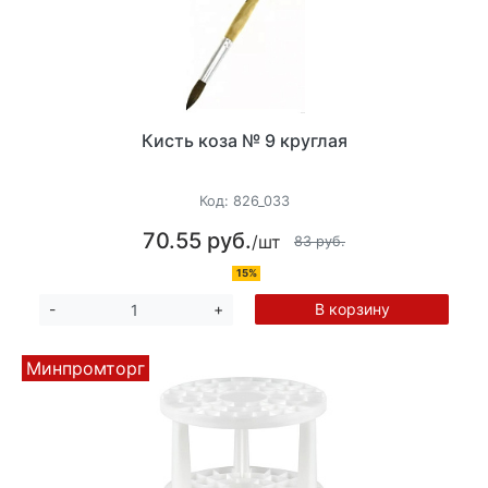
Кисть коза № 9 круглая
Код:
826_033
70.55 руб.
/шт
83 руб.
15%
В корзину
-
+
Минпромторг