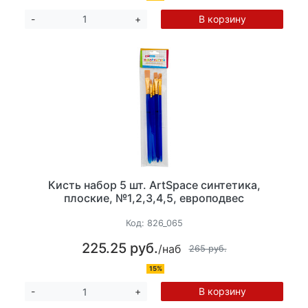
В корзину
-
+
Кисть набор 5 шт. ArtSpace синтетика,
плоские, №1,2,3,4,5, европодвес
Код:
826_065
225.25 руб.
/наб
265 руб.
15%
В корзину
-
+