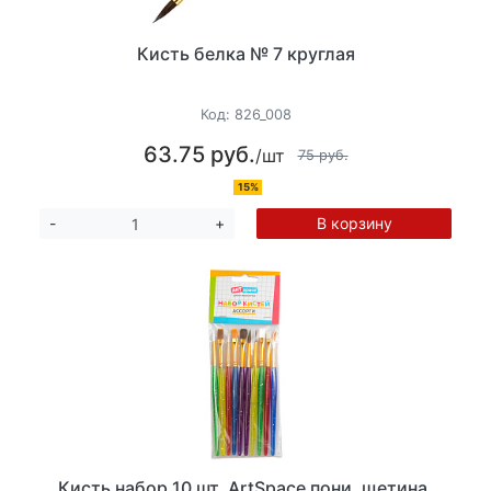
Кисть белка № 7 круглая
Код:
826_008
63.75 руб.
/шт
75 руб.
15%
В корзину
-
+
Кисть набор 10 шт. ArtSpace пони, щетина,