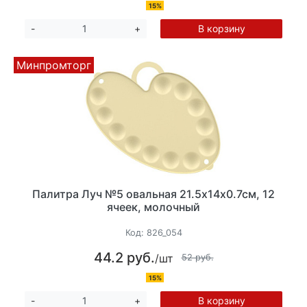
15%
В корзину
-
+
Минпромторг
Палитра Луч №5 овальная 21.5х14х0.7см, 12
ячеек, молочный
Код:
826_054
44.2 руб.
/шт
52 руб.
15%
В корзину
-
+