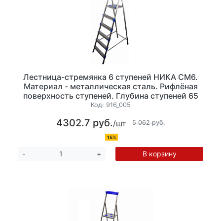
Лестница-стремянка 6 ступеней НИКА СМ6.
Материал - металлическая сталь. Рифлёная
поверхность ступеней. Глубина ступеней 65
мм, высота 128 см. Максимальная нагрузка до
Код:
916_005
150 кг, вес 8,3 кг, лоток для инструментов
4302.7 руб.
/шт
5 062 руб.
15%
В корзину
-
+