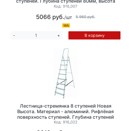
ступеней. Глубина ступеней 80мм, высота
103см. Максимальная нагрузка до 150 кг, вес
Код:
916_007
3,6 кг,
5066 руб.
/шт
5 960 руб.
15%
В корзину
-
+
Лестница-стремянка 8 ступеней Новая
Высота. Материал - алюминий. Рифлёная
поверхность ступеней. Глубина ступеней
80мм, высота 169мм. Максимальная нагрузка
Код:
916_022
до 150 кг, вес 5,4 кг,