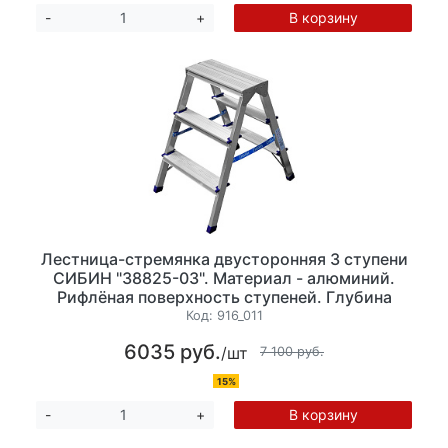
В корзину
-
+
Лестница-стремянка двусторонняя 3 ступени
СИБИН "38825-03". Материал - алюминий.
Рифлёная поверхность ступеней. Глубина
ступеней 80мм, высота 65 см, Максимальная
Код:
916_011
нагрузка 150 кг, вес 2,3 кг,
6035 руб.
/шт
7 100 руб.
15%
В корзину
-
+