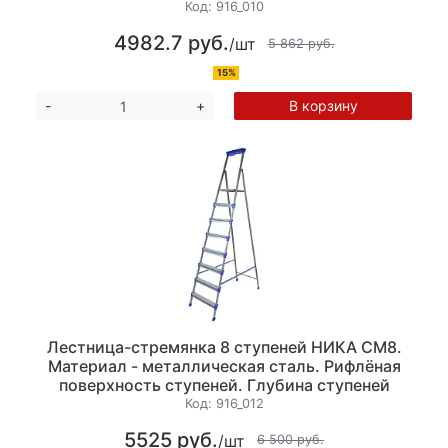
мм, высота 151 см. Максимальная нагрузка до
Код:
916_010
150 кг, вес 10,1 кг, лоток для инструментов
4982.7 руб.
/шт
5 862 руб.
15%
В корзину
-
+
Лестница-стремянка 8 ступеней НИКА СМ8.
Материал - металлическая сталь. Рифлёная
поверхность ступеней. Глубина ступеней
65мм, высота 172см. Максимальная нагрузка
Код:
916_012
до 120 кг, вес 11 кг, лоток для инструментов
5525 руб.
/шт
6 500 руб.