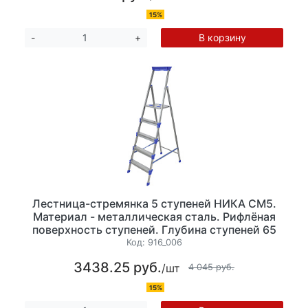
15%
В корзину
-
+
Лестница-стремянка 5 ступеней НИКА СМ5.
Материал - металлическая сталь. Рифлёная
поверхность ступеней. Глубина ступеней 65
мм, высота 107см. Максимальная нагрузка до
Код:
916_006
150 кг, вес 6,7кг, лоток для инструментов
3438.25 руб.
/шт
4 045 руб.
15%