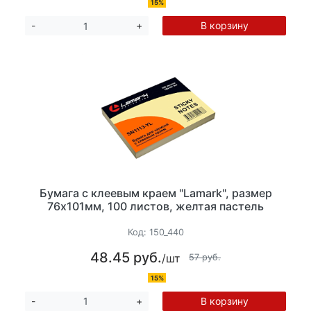
15%
В корзину
-
+
Бумага с клеевым краем "Lamark", размер
76х101мм, 100 листов, желтая пастель
Код:
150_440
48.45 руб.
/шт
57 руб.
15%
В корзину
-
+