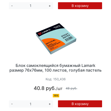
В корзину
-
+
Блок самоклеящийся бумажный Lamark
размер 76х76мм, 100 листов, голубая пастель
Код:
150_436
40.8 руб.
/шт
48 руб.
15%
В корзину
-
+