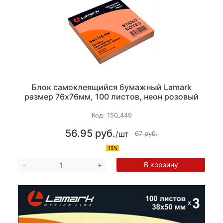
Блок самоклеящийся бумажный Lamark
размер 76х76мм, 100 листов, неон розовый
Код:
150_449
56.95 руб.
/шт
67 руб.
15%
В корзину
-
+