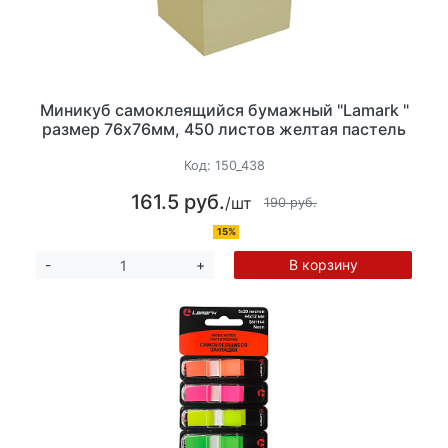
Миникуб самоклеящийся бумажный "Lamark "
размер 76x76мм, 450 листов желтая пастель
Код:
150_438
161.5 руб.
/шт
190 руб.
15%
В корзину
-
+