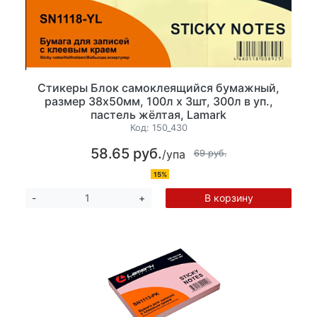
Стикеры Блок самоклеящийся бумажный,
размер 38х50мм, 100л х 3шт, 300л в уп.,
пастель жёлтая, Lamark
Код:
150_430
58.65 руб.
/упа
69 руб.
15%
В корзину
-
+