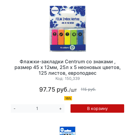
Флажки-закладки Centrum со знаками ,
размер 45 х 12мм, 25л х 5 неоновых цветов,
125 листов, европодвес
Код:
150_339
97.75 руб.
/шт
115 руб.
15%
В корзину
-
+