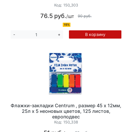
Код:
150_303
76.5 руб.
/шт
90 руб.
15%
В корзину
-
+
Флажки-закладки Centrum , размер 45 х 12мм,
25л х 5 неоновых цветов, 125 листов,
европодвес
Код:
150_338