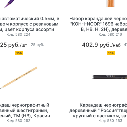
 автоматический 0.5мм, в
Набор карандашей черн
вом корпусе с резиновым
"KOH-I-NOOR" 1696 набор 
м, цвет корпуса ассорти
B, HB, H, 2H), дерев
шестигранный, зато
Код:
580_224
Код:
580_216
.25 руб.
402.9 руб.
/шт
/наб
25 руб.
4
15%
15%
ндаш чернографитный
Карандаш черногра
вянный шестиграный,
деревянный " Россия"тве
еный, ТМ (HB), Красин
круглый с ластиком, з
"Конструктор"
Код:
580_262
Код:
580_263