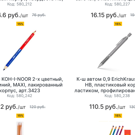
ом, цвет корпуса ассорти
Код:
580_212
Код:
580_227
Soft Touch
.6 руб.
16.15 руб.
/шт
/шт
76 руб.
19
15%
15%
 KOH-I-NOOR 2-х цветный,
К-ш автом 0,9 ErichKra
иний, MAXI, лакированный
HB, пластиковый кор
корпус, арт.3423
ластиком, профилирова
упора, металлической 
Код:
580_242
Код:
580_238
автоподачей грифеля, цв
2 руб.
110.5 руб.
/шт
/шт
120 руб.
13
15%
15%