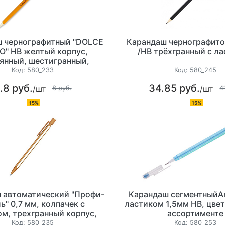
 чернографитный "DOLCE
Карандаш чернографито
O" НВ желтый корпус,
/HB трёхгранный с л
янный, шестигранный,
оченный, с ластиком
Код:
580_233
Код:
580_245
.8 руб.
34.85 руб.
/шт
/шт
8 руб.
4
15%
15%
 автоматический "Профи-
Карандаш сегментныйAr
ь" 0,7 мм, колпачек с
ластиком 1,5мм НВ, цвет
м, трехгранный корпус,
ассортименте
цвет ассорти
Код:
580_235
Код:
580_253