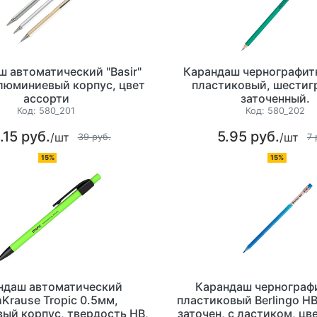
 автоматический "Basir"
Карандаш чернографитн
алюминиевый корпус, цвет
пластиковый, шестиг
ассорти
заточенный.
Код:
580_201
Код:
580_202
.15 руб.
5.95 руб.
/шт
/шт
39 руб.
7 
15%
15%
ндаш автоматический
Карандаш чернограф
hKrause Tropic 0.5мм,
пластиковый Berlingo НВ
ый корпус, твердость НВ,
заточен, с ластиком, цв