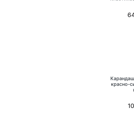
с ластик
64
Карандаш
красно-с
10