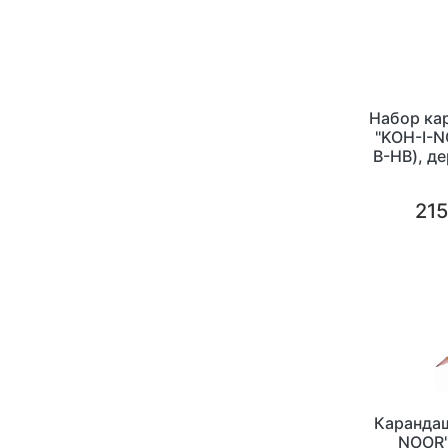
Набор ка
"KOH-I-N
B-HB), д
215
Карандаш
NOOR"