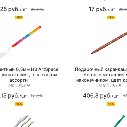
.25 руб.
17 руб.
/шт
/шт
25 руб.
20 р
15%
15%
ентный 0,5мм НВ ArtSpace
Подарочный карандаш 
 умножения", с ластиком
eternal с металлич
ассорти
наконечником, цвет к
натуральное дере
Код:
580_244
Код:
580_236
индивидуальная упаковка
.15 руб.
406.3 руб.
/шт
/шт
это долговечный, прак
19 руб.
47
необычный каран
15%
15%