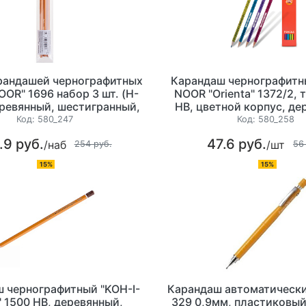
рандашей чернографитных
Карандаш чернографитны
OOR" 1696 набор 3 шт. (H-
NOOR "Orienta" 1372/2,
еревянный, шестигранный,
НВ, цветной корпус, де
заточенный
шестигранный, заточе
Код:
580_247
Код:
580_258
ластиком
.9 руб.
47.6 руб.
/наб
/шт
254 руб.
56
15%
15%
 чернографитный "KOH-I-
Карандаш автоматический
 1500 НВ, деревянный,
329 0,9мм, пластиковый