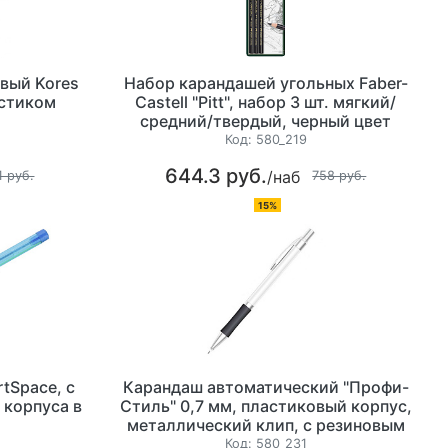
вый Kores
Набор карандашей угольных Faber-
астиком
Castell "Pitt", набор 3 шт. мягкий/
средний/твердый, черный цвет
корпуса, круглые, в блистере
Код:
580_219
644.3 руб.
/наб
1 руб.
758 руб.
15%
tSpace, с
Карандаш автоматический "Профи-
 корпуса в
Стиль" 0,7 мм, пластиковый корпус,
металлический клип, с резиновым
грипом, цвет серебристый
Код:
580_231