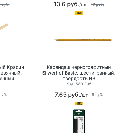
13.6 руб.
/шт
 руб.
16 руб.
15%
ый Красин
Карандаш чернографитный
ревянный,
Silwerhof Basic, шестигранный,
енный.
твердость НВ
Код:
580_205
7.65 руб.
/шт
руб.
9 руб.
15%