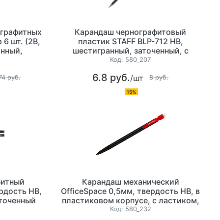
ографитных
Карандаш чернографитовый
6 шт. (2B,
пластик STAFF BLP-712 НВ,
янный,
шестигранный, заточенный, с
ченный
ластиком, цвет черный
Код:
580_207
6.8 руб.
/шт
74 руб.
8 руб.
15%
фитный
Карандаш механический
рдость HB,
OfficeSpace 0,5мм, твердость НВ, в
аточенный
пластиковом корпусе, с ластиком,
черный
Код:
580_232