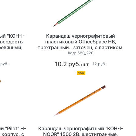
й "KOH-I-
Карандаш чернографитовый
 твердость
пластиковый OfficeSpace НВ,
ревянный,
трехгранный., заточен, с ластиком,
нный, с
цвет ассорти, с полоской
Код:
580_220
10.2 руб.
/шт
 руб.
12 руб.
15%
 "Pilot" H-
Карандаш чернографитный "KOH-I-
 корпус, с
NOOR" 1500 2В, шестигранные,