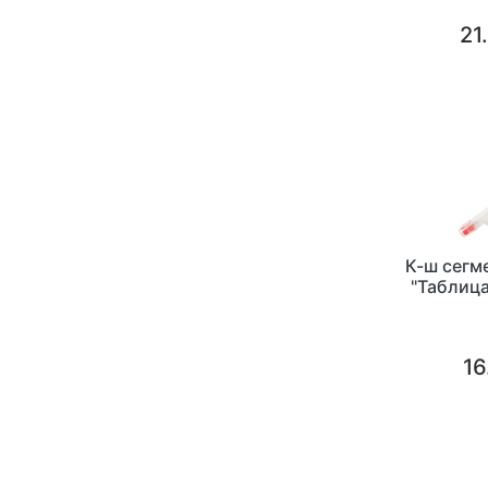
21
К-ш сегм
"Таблица
16