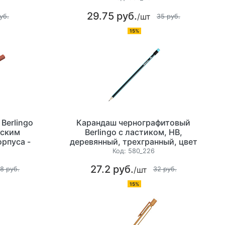
29.75 руб.
/шт
уб.
35 руб.
15%
Berlingo
Карандаш чернографитовый
еским
Berlingo с ластиком, HB,
орпуса -
деревянный, трехгранный, цвет
во,
ассорти
Код:
580_226
 BP01401 -
27.2 руб.
/шт
тичный и
8 руб.
32 руб.
даш.
15%