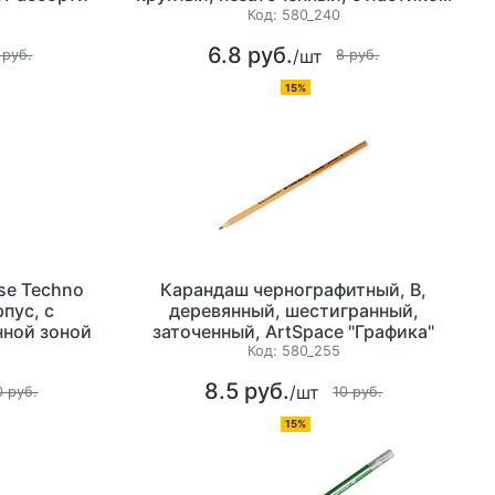
Код:
580_240
6.8 руб.
/шт
 руб.
8 руб.
15%
use Techno
Карандаш чернографитный, B,
пус, с
деревянный, шестигранный,
нной зоной
заточенный, ArtSpace "Графика"
цангой и
Код:
580_255
ет ассорти
8.5 руб.
/шт
0 руб.
10 руб.
15%