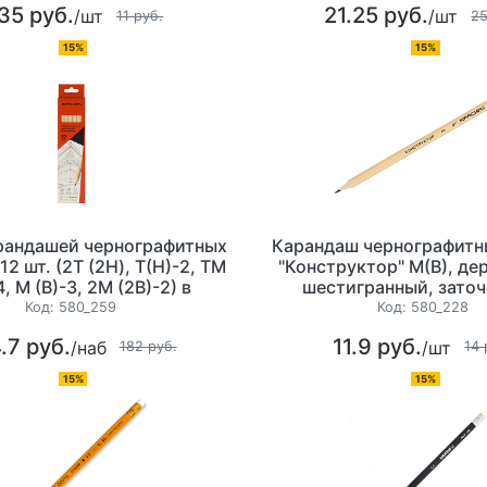
35 руб.
21.25 руб.
/шт
/шт
11 руб.
25
15%
15%
рандашей чернографитных
Карандаш чернографитн
12 шт. (2Т (2H), Т(H)-2, ТМ
"Конструктор" M(B), де
4, М (B)-3, 2М (2B)-2) в
шестигранный, заточ
й коробке, шестигранные
Код:
580_259
Код:
580_228
.7 руб.
11.9 руб.
/наб
/шт
182 руб.
14 
15%
15%