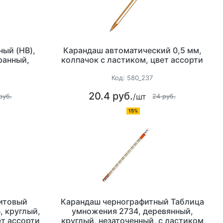
ый (HB),
Карандаш автоматический 0,5 мм,
ранный,
колпачок с ластиком, цвет ассорти
Код:
580_237
20.4 руб.
/шт
руб.
24 руб.
15%
итовый
Карандаш чернографитный Таблица
, круглый,
умножения 2734, деревянный,
ет ассорти
круглый, незаточенный, с ластиком