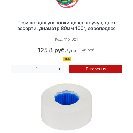
Резинка для упаковки денег, каучук, цвет
ассорти, диаметр 80мм 100г, европодвес
Код:
115_021
125.8 руб.
/упа
148 руб.
15%
В корзину
-
+