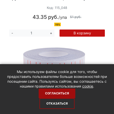
Код:
115_048
43.35 руб.
/упа
51 руб.
15%
В корзину
-
+
Мы используем файлы cookie для того, чтобы
предоставить пользователям больше возможностей при
посещении сайта. Пользуясь сайтом, вы соглашаетесь с
нашими правилами использования
cookie
.
СОГЛАСИТЬСЯ
Этикет-лента 21х12мм прямоугольная 1000
шт/рулон, цвет белая с красной полосой
ОТКАЗАТЬСЯ
Код:
115_013