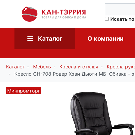
Искать т
Каталог
О компании
Каталог
Мебель
Кресла и стулья
Кресла рук
Кресло СН-708 Ровер Хэви Дьюти МБ. Обивка - э
Минпромторг