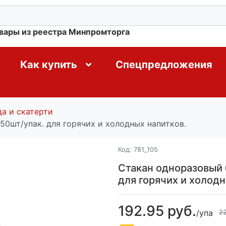
овары из реестра Минпромторга
Как купить
Спецпредложения
а и скатерти
50шт/упак. для горячих и холодных напитков.
Код:
781_105
Стакан одноразовый 
для горячих и холодн
192.95 руб.
/упа
22