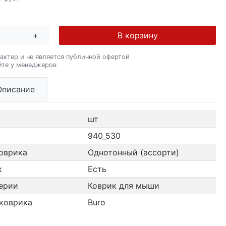
+
В корзину
актер и не является публичной офертой
йте у менеджеров
Описание
шт
940_530
оврика
Однотонный (ассорти)
к
Есть
ерии
Коврик для мыши
коврика
Buro