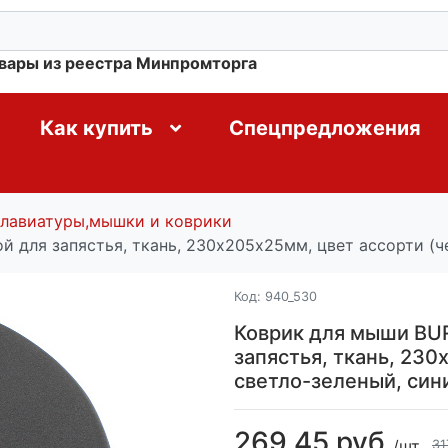
овары из реестра Минпромторга
Как купить
Спецпредложения
лавиатуры,мышки и коврики
 для запястья, ткань, 230х205х25мм, цвет ассорти (че
Код:
940_530
Коврик для мыши BU
запястья, ткань, 230
светло-зеленый, син
269.45 руб.
/шт
31