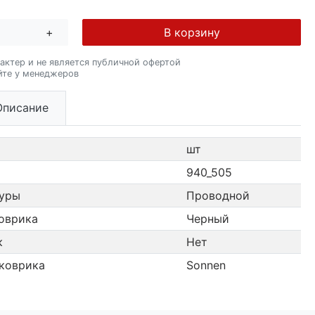
+
В корзину
актер и не является публичной офертой
йте у менеджеров
Описание
шт
940_505
туры
Проводной
оврика
Черный
к
Нет
коврика
Sonnen