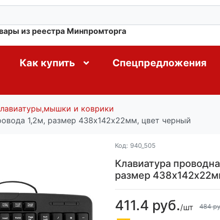
овары из реестра Минпромторга
Как купить
Спецпредложения
лавиатуры,мышки и коврики
овода 1,2м, размер 438х142х22мм, цвет черный
Код:
940_505
Клавиатура проводна
размер 438х142х22м
411.4 руб.
/шт
484 ру