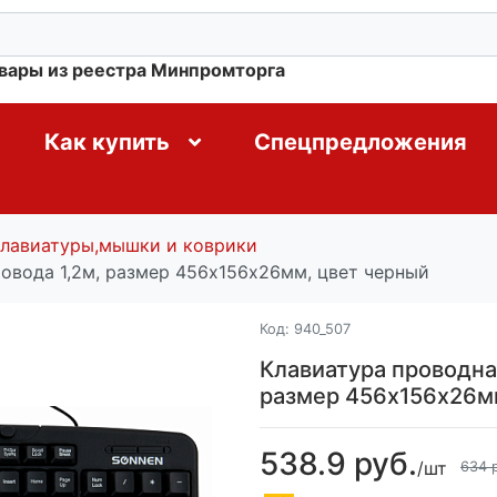
овары из реестра Минпромторга
Как купить
Спецпредложения
лавиатуры,мышки и коврики
овода 1,2м, размер 456х156х26мм, цвет черный
Код:
940_507
Клавиатура проводна
размер 456х156х26м
538.9 руб.
/шт
634 