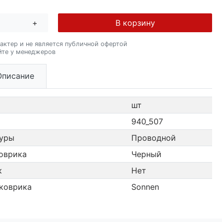
+
В корзину
актер и не является публичной офертой
йте у менеджеров
Описание
шт
940_507
туры
Проводной
оврика
Черный
к
Нет
коврика
Sonnen