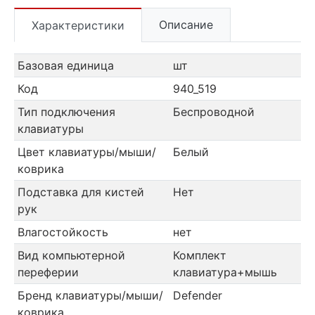
Описание
Характеристики
Базовая единица
шт
Код
940_519
Тип подключения
Беспроводной
клавиатуры
Цвет клавиатуры/мыши/
Белый
коврика
Подставка для кистей
Нет
рук
Влагостойкость
нет
Вид компьютерной
Комплект
переферии
клавиатура+мышь
Бренд клавиатуры/мыши/
Defender
коврика