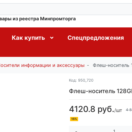
овары из реестра Минпромторга
Как купить
Спецпредложения
осители информации и аксессуары
Флеш-носитель 1
Код:
950_720
Флеш-носитель 128Gb
4120.8 руб.
/шт
4 8
15%
-