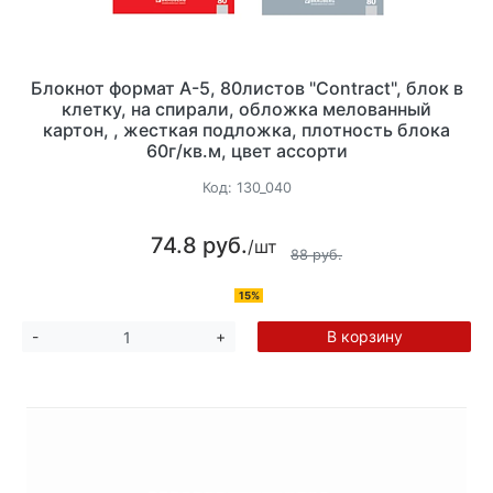
Блокнот формат А-5, 80листов "Contract", блок в
клетку, на спирали, обложка мелованный
картон, , жесткая подложка, плотность блока
60г/кв.м, цвет ассорти
Код:
130_040
74.8 руб.
/шт
88 руб.
15%
В корзину
-
+