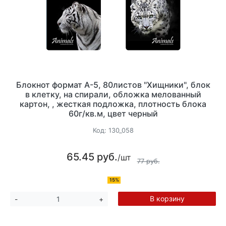
Блокнот формат А-5, 80листов "Хищники", блок
в клетку, на спирали, обложка мелованный
картон, , жесткая подложка, плотность блока
60г/кв.м, цвет черный
Код:
130_058
65.45 руб.
/шт
77 руб.
15%
В корзину
-
+