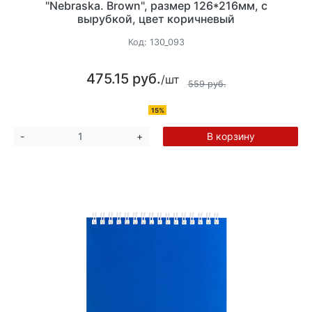
"Nebraska. Brown", размер 126*216мм, с
вырубкой, цвет коричневый
Код:
130_093
475.15 руб.
/шт
559 руб.
15%
В корзину
-
+