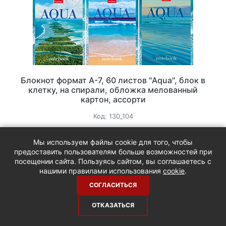
Блокнот формат А-7, 60 листов "Aqua", блок в
клетку, на спирали, обложка мелованный
картон, ассорти
Код:
130_104
18.7 руб.
Мы используем файлы cookie для того, чтобы
/шт
22 руб.
предоставить пользователям больше возможностей при
посещении сайта. Пользуясь сайтом, вы соглашаетесь с
15%
нашими правилами использования
cookie
.
В корзину
-
+
СОГЛАСИТЬСЯ
ОТКАЗАТЬСЯ