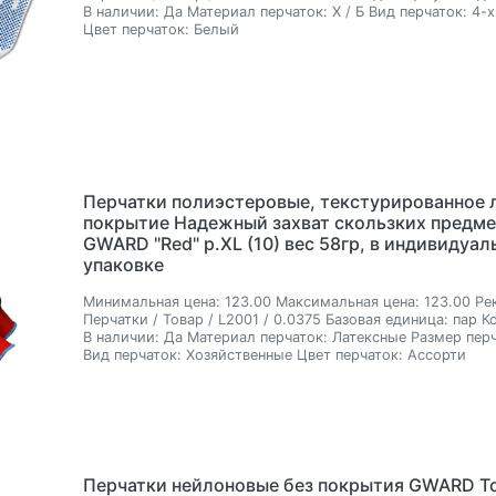
В наличии:
Да
Материал перчаток:
Х / Б
Вид перчаток:
4-х
Цвет перчаток:
Белый
Перчатки полиэстеровые, текстурированное 
покрытие Надежный захват скользких предм
GWARD "Red" р.XL (10) вес 58гр, в индивидуал
упаковке
Минимальная цена:
123.00
Максимальная цена:
123.00
Ре
Перчатки / Товар / L2001 / 0.0375
Базовая единица:
пар
Ко
В наличии:
Да
Материал перчаток:
Латексные
Размер перч
Вид перчаток:
Хозяйственные
Цвет перчаток:
Ассорти
Перчатки нейлоновые без покрытия GWARD To