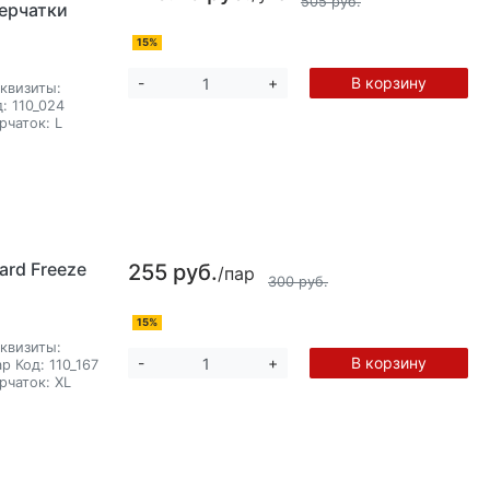
505 руб.
Перчатки
15%
В корзину
-
+
квизиты:
:
110_024
рчаток:
L
rd Freeze
255 руб.
/пар
300 руб.
15%
квизиты:
В корзину
-
+
ар
Код:
110_167
рчаток:
XL