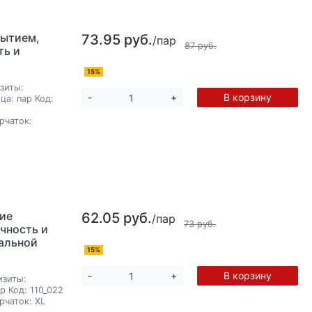
рытием,
73.95 руб.
/пар
87 руб.
ть и
15%
зиты:
В корзину
-
+
ца:
пар
Код:
рчаток:
ие
62.05 руб.
/пар
73 руб.
очность и
уальной
15%
В корзину
-
+
изиты:
ар
Код:
110_022
рчаток:
XL