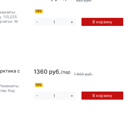
552 руб.
15%
квизиты:
:
110_025
рчаток:
M
В корзину
-
+
рктика с
1360 руб.
/пар
1 600 руб.
15%
Реквизиты:
пар
Код:
В корзину
-
+