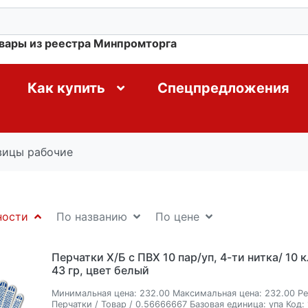
овары из реестра Минпромторга
Как купить
Спецпредложения
вицы рабочие
ности
По названию
По цене
Перчатки Х/Б с ПВХ 10 пар/уп, 4-ти нитка/ 10 к
43 гр, цвет белый
Минимальная цена:
232.00
Максимальная цена:
232.00
Ре
Перчатки / Товар / 0.56666667
Базовая единица:
упа
Код: