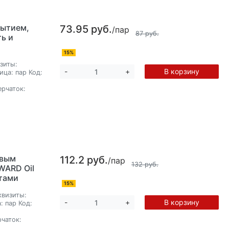
рытием,
73.95 руб.
/пар
87 руб.
ь и
15%
зиты:
В корзину
-
+
ица:
пар
Код:
ерчаток:
овым
112.2 руб.
/пар
132 руб.
WARD Oil
тами
15%
квизиты:
В корзину
-
+
:
пар
Код:
рчаток: