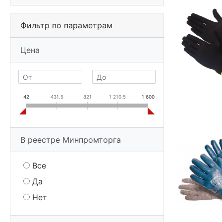
Фильтр по параметрам
Цена
42
431.5
821
1 210.5
1 600
В реестре Минпромторга
Все
Да
Нет