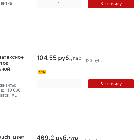
 нитка
В корзину
-
+
латексное
104.55 руб.
/пар
123 руб.
етов
ьной
15%
В корзину
-
+
квизиты:
д:
110_030
аток:
XL
uch, цвет
469.2 руб.
/упа