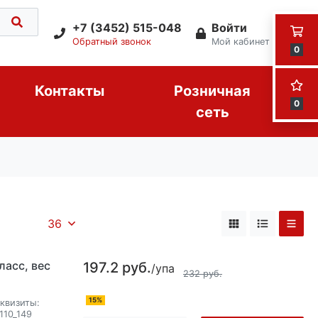
+7 (3452) 515-048
Войти
Обратный звонок
Мой кабинет
0
Контакты
Розничная
0
сеть
36
ласс, вес
197.2 руб.
/упа
232 руб.
15%
квизиты:
110_149