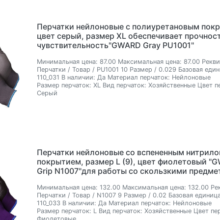
Перчатки нейлоновые с полиуретановым пок
цвет серый, размер ХL обеспечивает прочност
чувствительность"GWARD Gray PU1001"
Минимальная цена:
87.00
Максимальная цена:
87.00
Рекви
Перчатки / Товар / PU1001 10 Размер / 0.029
Базовая един
110_031
В наличии:
Да
Материал перчаток:
Нейлоновые
Размер перчаток:
XL
Вид перчаток:
Хозяйственные
Цвет п
Серый
Перчатки нейлоновые со вспененным нитрил
покрытием, размер L (9), цвет фиолетовый "G
Grip N1007"для работы со скользкими предме
Минимальная цена:
132.00
Максимальная цена:
132.00
Ре
Перчатки / Товар / N1007 9 Размер / 0.02
Базовая единица
110_033
В наличии:
Да
Материал перчаток:
Нейлоновые
Размер перчаток:
L
Вид перчаток:
Хозяйственные
Цвет пе
Фиолетовые