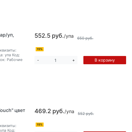
ар/уп,
552.5 руб.
/упа
650 руб.
15%
квизиты:
а:
упа
Код:
ок:
Рабочие
В корзину
-
+
ouch" цвет
469.2 руб.
/упа
552 руб.
15%
квизиты:
упа
Код: