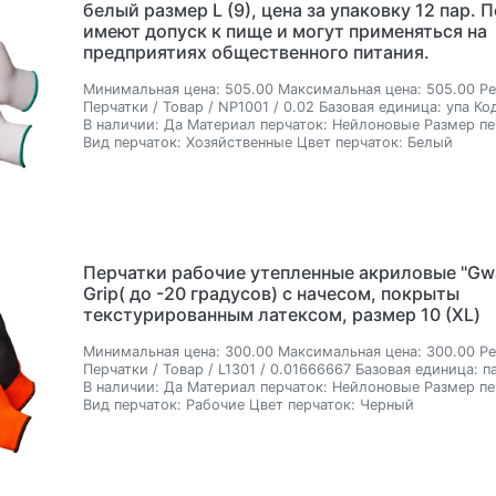
белый размер L (9), цена за упаковку 12 пар. 
имеют допуск к пище и могут применяться на
предприятиях общественного питания.
Минимальная цена:
505.00
Максимальная цена:
505.00
Ре
Перчатки / Товар / NP1001 / 0.02
Базовая единица:
упа
Код
В наличии:
Да
Материал перчаток:
Нейлоновые
Размер пе
Вид перчаток:
Хозяйственные
Цвет перчаток:
Белый
Перчатки рабочие утепленные акриловые "Gwa
Grip( до -20 градусов) с начесом, покрыты
текстурированным латексом, размер 10 (ХL)
Минимальная цена:
300.00
Максимальная цена:
300.00
Ре
Перчатки / Товар / L1301 / 0.01666667
Базовая единица:
п
В наличии:
Да
Материал перчаток:
Нейлоновые
Размер пе
Вид перчаток:
Рабочие
Цвет перчаток:
Черный