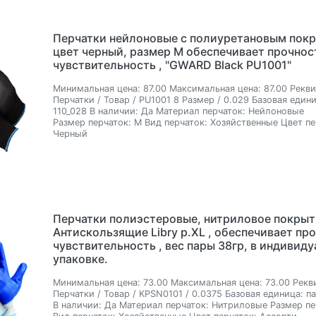
Перчатки нейлоновые с полиуретановым пок
цвет черный, размер М обеспечивает прочнос
чувствительность , "GWARD Black PU1001"
Минимальная цена:
87.00
Максимальная цена:
87.00
Рекви
Перчатки / Товар / PU1001 8 Размер / 0.029
Базовая едини
110_028
В наличии:
Да
Материал перчаток:
Нейлоновые
Размер перчаток:
M
Вид перчаток:
Хозяйственные
Цвет пе
Черный
Перчатки полиэстеровые, нитриловое покрыт
Антискользящие Libry р.XL , обеспечивает пр
чувствительность , вес пары 38гр, в индивид
упаковке.
Минимальная цена:
73.00
Максимальная цена:
73.00
Рекв
Перчатки / Товар / KPSN0101 / 0.0375
Базовая единица:
п
В наличии:
Да
Материал перчаток:
Нитриловые
Размер пе