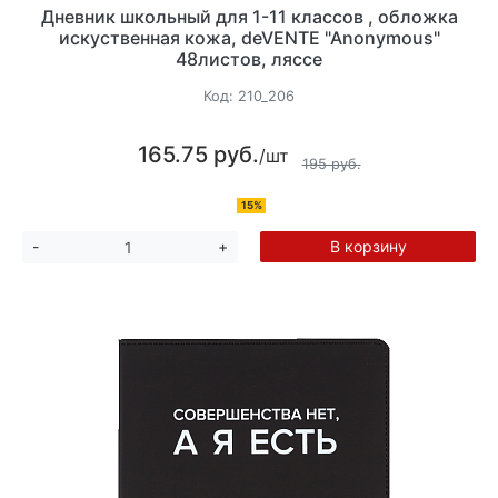
Дневник школьный для 1-11 классов , обложка
искуственная кожа, deVENTE "Anonymous"
48листов, ляссе
Код:
210_206
165.75 руб.
/шт
195 руб.
15%
В корзину
-
+