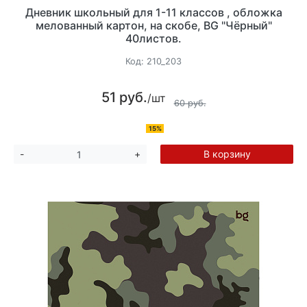
Дневник школьный для 1-11 классов , обложка
мелованный картон, на скобе, BG "Чёрный"
40листов.
Код:
210_203
51 руб.
/шт
60 руб.
15%
В корзину
-
+