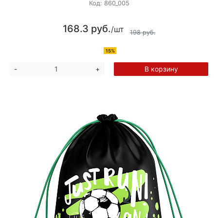
Код:
860_005
168.3 руб.
/шт
198 руб.
15%
В корзину
-
+