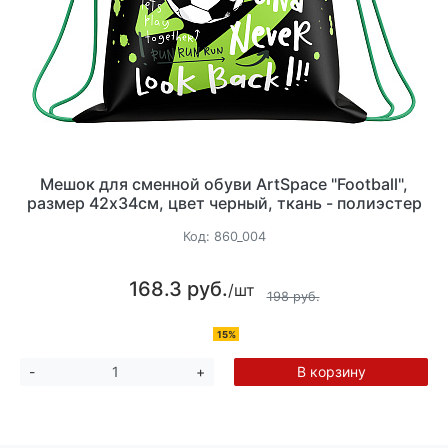
Мешок для сменной обуви ArtSpace "Football",
размер 42х34см, цвет черный, ткань - полиэстер
Код:
860_004
168.3 руб.
/шт
198 руб.
15%
В корзину
-
+